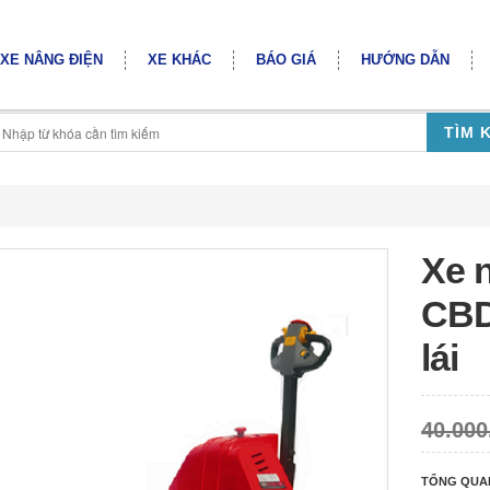
XE NÂNG ĐIỆN
XE KHÁC
BÁO GIÁ
HƯỚNG DẪN
TÌM 
Xe n
CBD
lái
40.000
TỔNG QUA