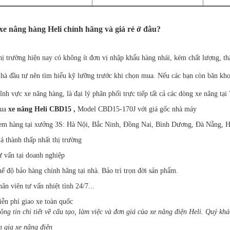
e nâng hàng Heli chính hãng và giá rẻ ở đâu?
hị trường hiện nay có không ít đơn vị nhập khẩu hàng nhái, kém chất lượng, t
nhà đầu tư nên tìm hiểu kỹ lưỡng trước khi chọn mua. Nếu các bạn còn băn khoă
lĩnh vực xe nâng hàng, là đại lý phân phối trực tiếp tất cả các dòng xe nâng tạ
ua
xe nâng Heli CBD15
,
Model CBD15-170J với giá gốc nhà máy
m hàng tại xưởng 3S: Hà Nội, Bắc Ninh, Đồng Nai, Bình Dương, Đà Nẵng, H
á thành thấp nhất thị trường
 vấn tại doanh nghiệp
ế độ bảo hàng chính hãng tại nhà. Bảo trì trọn đời sản phẩm.
ân viên tư vấn nhiệt tình 24/7...
ễn phí giao xe toàn quốc
ông tin chi tiết về cấu tạo, làm việc và đơn giá của xe nâng điện Heli. Quý khá
 gia xe nâng điện