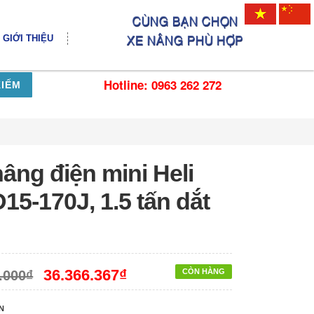
GIỚI THIỆU
Hotline: 0963 262 272
KIẾM
âng điện mini Heli
15-170J, 1.5 tấn dắt
36.366.367₫
CÒN HÀNG
.000₫
N