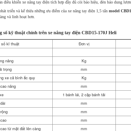
n điều khiển xe nâng tay điện tích hợp đầy đủ còi báo hiệu, đèn báo dung lượ
hát triển và kế thừa những ưu điểm của xe nâng tay điện 1,5 tấn
model CBD1
àng và linh hoạt hơn.
 số kỹ thuật chính trên xe nâng tay điện CBD15-170J Heli
số kĩ thuật
Đơn vị
ọng nâng
Kg
i trọng
mm
ng xe cả bình ắc quy
Kg
 cao nâng
mm
xe
1 bánh lái, 2 cặp bánh tải
dài
mm
 rộng
mm
 cao
mm
cao từ mặt đất lên càng
mm