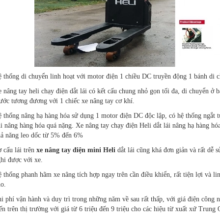
 thống di chuyển linh hoạt với motor điện 1 chiều DC truyền động 1 bánh di 
 nâng tay heli chạy điện dắt lái có kết cấu chung nhỏ gọn tối đa, di chuyển ở 
ước tương đương với 1 chiếc xe nâng tay cơ khí.
 thống nâng hạ hàng hóa sử dụng 1 motor điện DC độc lập, có hệ thống ngắt t
i nâng hàng hóa quá nặng. Xe nâng tay chạy điện Heli dắt lái nâng hạ hàng hó
ả năng leo dốc từ 5% đến 6%
 cấu lái trên
xe nâng tay điện mini Heli
dắt lái cũng khá đơn giản và rất dễ sử
hi được với xe.
 thống phanh hãm xe nâng tích hợp ngay trên cần điều khiển, rất tiện lợi và l
o.
i phí vận hành và duy trì trong những năm về sau rất thấp, với giá điện công
ến trên thị trường với giá từ 6 triệu đến 9 triệu cho các hiệu từ xuất xứ Trun