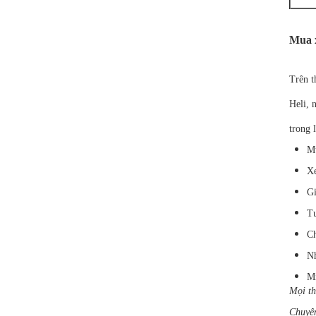
Mua x
Trên t
Heli, 
trong 
M
Xe
Gi
Tư
Ch
Nh
Mi
Mọi th
Chuyên