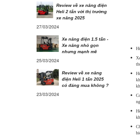
Review về xe nâng điện
Heli 2 tấn với thị trường
xe nâng 2025
27/03/2024
Xe nâng điện 1.5 tấn -
Xe nâng nhỏ gọn
Hệ
nhưng mạnh mẽ
Xe
25/03/2024
th
Review về xe nâng
Hệ
điện Heli 1 tấn 2025
kh
có đáng mua không ?
kh
23/03/2024
Cơ
ng
Hệ
kh
Ch
bi