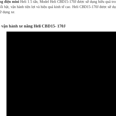
ng điện mini
Heli 1.5 tấn, Model Heli CBD15-170J được sử dụng hiểu quả tro
ổi bật, vận hành tiện lợi và hiệu quả kinh tế cao. Heli CBD15-170J được sử d
ử dụng xe.
o vận hành
xe nâng Heli CBD15- 170J