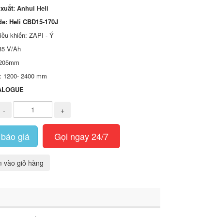
xuất: Anhui Heli
de:
Heli CBD15-170J
iều khiển: ZAPI - Ý
85 V/Ah
 205mm
: 1200- 2400 mm
ALOGUE
-
+
báo giá
Gọi ngay 24/7
 vào giỏ hàng