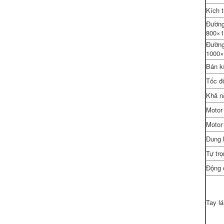
Kích 
Đường 
800×
Đường 
1000
Bán k
Tốc độ
Khả nă
Motor
Motor
Dung 
Tự trọ
Động 
Tay lá