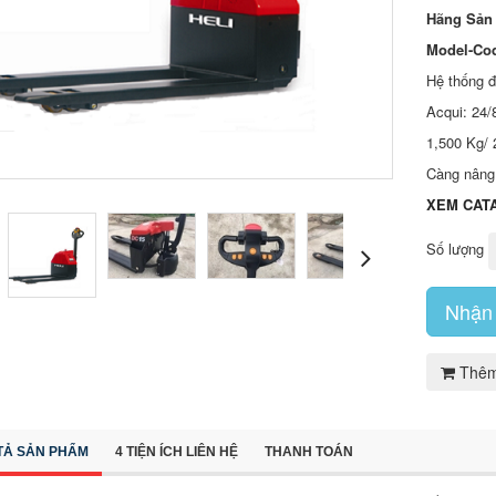
Hãng Sản 
Model-Co
Hệ thống đ
Acqui: 24/
1,500 Kg/
Càng nâng
XEM CAT
Số lượng
Nhận 
Thêm
TẢ SẢN PHẨM
4 TIỆN ÍCH LIÊN HỆ
THANH TOÁN