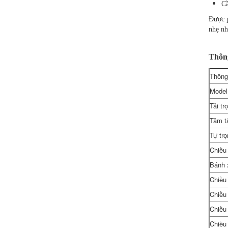
Cầ
Được p
nhẹ nh
Thông
Thông 
Model
Tải tr
Tâm tả
Tự trọ
Chiều
Bánh 
Chiều 
Chiều
Chiều
Chiều 