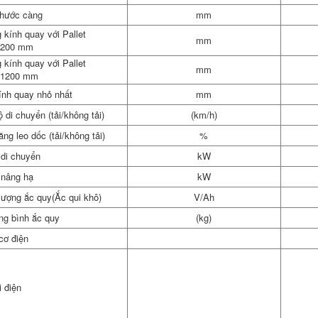
thước càng
mm
kính quay với Pallet
mm
1200 mm
kính quay với Pallet
mm
×1200 mm
ính quay nhỏ nhất
mm
 di chuyển (tải/không tải)
(km/h)
ng leo dốc (tải/không tải)
%
 di chuyển
kW
 nâng hạ
kW
lượng ắc quy(Ắc qui khô)
V/Ah
ng bình ắc quy
(kg)
cơ điện
i điện