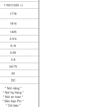
1150/(1220 +)
1778
1814
1405
3.5/4
6./8
0.65
0.8
24/75
50
DC
* Nút nâng *
* Nút hạ hàng *
* Nút an toàn *
* Đèn báo Pin *
* Còi báo *