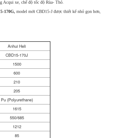
ng Acqui xe, chế độ tốc độ Rùa- Thỏ.
5-170G,
model mới CBD15-J được thiết kế nhỏ gọn hơn,
Anhui Heli
CBD15-170J
1500
600
210
205
Pu (Polyurethane)
1615
550/685
1212
85