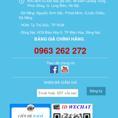
Khu dịch vụ sân bay gia lâm, 48 Đàm Quang Trung,
Phúc Đồng, Q. Long Biên, Hà Nội.
- Đà Nẵng: Nguyễn Sinh Sắc, P.Hoà Minh, Q.Liên Chiểu,
Đà Nẵng.
- HCM: Tp Thủ Đức, TP HCM
- Đồng Nai: KCN Biên Hòa II, TP Biên Hòa, Đồng Nai.
BẢNG GIÁ CHÍNH HÃNG
0963 262 272
Theo dõi chúng tôi
NHẬN MÃ GIẢM GIÁ
Đăng ký