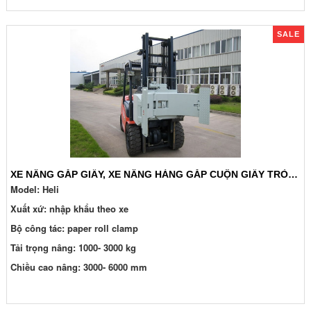
SALE
XE NÂNG GẮP GIẤY, XE NÂNG HÀNG GẮP CUỘN GIẤY TRÒN HIỆU QUẢ, GIÁ RẺ
Model: Heli
Xuất xứ: nhập khẩu theo xe
Bộ công tác: paper roll clamp
Tải trọng nâng: 1000- 3000 kg
Chiều cao nâng: 3000- 6000 mm