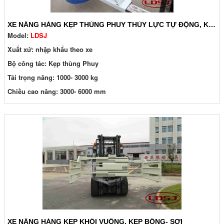
XE NÂNG HÀNG KẸP THÙNG PHUY THỦY LỰC TỰ ĐỘNG, KẸP CƠ KHÍ
Model:
LDSJ
Xuất xứ: nhập khẩu theo xe
Bộ công tác: Kẹp thùng Phuy
Tải trọng nâng: 1000- 3000 kg
Chiều cao nâng: 3000- 6000 mm
XE NÂNG HÀNG KẸP KHỐI VUÔNG, KẸP BÔNG- SỢI