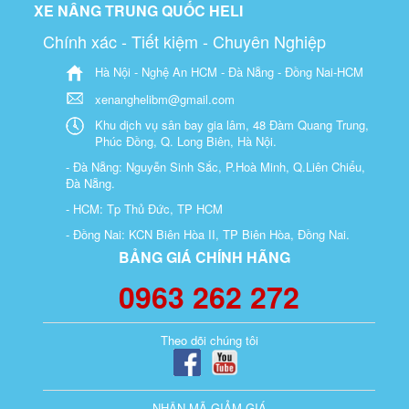
XE NÂNG TRUNG QUỐC HELI
Chính xác - Tiết kiệm - Chuyên Nghiệp
Hà Nội - Nghệ An HCM - Đà Nẵng - Đồng Nai-HCM
xenanghelibm@gmail.com
Khu dịch vụ sân bay gia lâm, 48 Đàm Quang Trung,
Phúc Đồng, Q. Long Biên, Hà Nội.
- Đà Nẵng: Nguyễn Sinh Sắc, P.Hoà Minh, Q.Liên Chiểu,
Đà Nẵng.
- HCM: Tp Thủ Đức, TP HCM
- Đồng Nai: KCN Biên Hòa II, TP Biên Hòa, Đồng Nai.
BẢNG GIÁ CHÍNH HÃNG
0963 262 272
Theo dõi chúng tôi
NHẬN MÃ GIẢM GIÁ