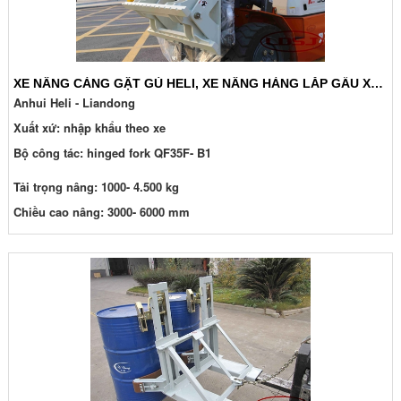
XE NÂNG CÀNG GẬT GÙ HELI, XE NÂNG HÀNG LẮP GẦU XÚC ĐỔ
Anhui Heli - Liandong
Xuất xứ: nhập khẩu theo xe
Bộ công tác: hinged fork QF35F- B1
Tải trọng nâng: 1000- 4.500 kg
Chiều cao nâng: 3000- 6000 mm