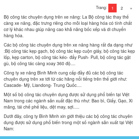
Trang:
1
2
»
Bộ công tác chuyên dụng trên xe nâng: La Bộ công tác thay thế
càng xe nâng, đặc trưng riêng cho mỗi loại hàng hóa có tính chất
cơ lý khác nhau giúp nâng cao khả năng bốc xếp và di chuyển
hàng hóa.
Các bộ công tác chuyên dụng trên xe nâng hàng rất đa dạng như
:Bộ công tác kẹp gạch, bộ công tác kẹp cuộn giấy, bộ công tác kẹp
lốp, kẹp carton, bộ công tác kéo- đẩy Push- Pull, bộ công tác gật
gù, bộ công tác càng xoay 360 độ....
Công ty xe nâng Bình Minh cung cấp đầy đủ các bộ công tác
chuyên dụng trên xe tới từ các hãng nổi tiếng trên thế giới như:
Cascade- Mỹ, Liandong- Trung Quốc....
Một số bộ công tác chuyên dụng được sử dụng phổ biến tại Việt
Nam trong các ngành sản xuất đặc thù như: Bao bì, Giấy, Gạo, Xi
măng, tái chế phế liệu, dệt may, sợi.....
Dưới đây, công ty Bình Minh xin giới thiệu các bộ công tác chuyên
dụng được sử dụng phổ biến trong một số ngành sản xuất tại Việt
Nam: