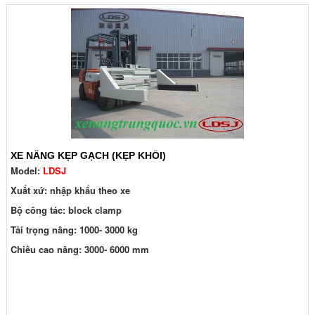
XE NÂNG KẸP GẠCH (KẸP KHỐI)
Model:
LDSJ
Xuất xứ: nhập khẩu theo xe
Bộ công tác: block clamp
Tải trọng nâng: 1000- 3000 kg
Chiều cao nâng: 3000- 6000 mm