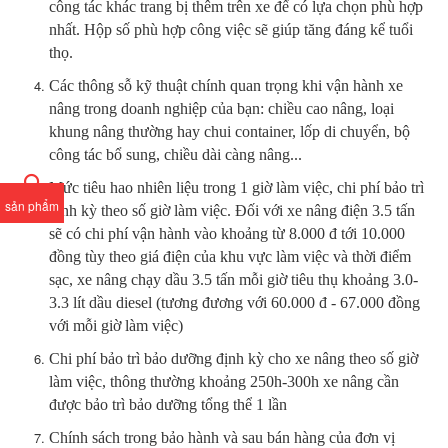
công tác khác trang bị thêm trên xe để có lựa chọn phù hợp
nhất. Hộp số phù hợp công việc sẽ giúp tăng đáng kể tuổi
thọ.
Các thông sỗ kỹ thuật chính quan trọng khi vận hành xe
nâng trong doanh nghiệp của bạn: chiều cao nâng, loại
khung nâng thường hay chui container, lốp di chuyển, bộ
công tác bổ sung, chiều dài càng nâng...
Mức tiêu hao nhiên liệu trong 1 giờ làm việc, chi phí bảo trì
sản phẩm
định kỳ theo số giờ làm việc. Đối với xe nâng điện 3.5 tấn
sẽ có chi phí vận hành vào khoảng từ 8.000 đ tới 10.000
đồng tùy theo giá điện của khu vực làm việc và thời điểm
sạc, xe nâng chạy dầu 3.5 tấn mỗi giờ tiêu thụ khoảng 3.0-
3.3 lít dầu diesel (tương đương với 60.000 đ - 67.000 đồng
với mỗi giờ làm việc)
Chi phí bảo trì bảo dưỡng định kỳ cho xe nâng theo số giờ
làm việc, thông thường khoảng 250h-300h xe nâng cần
được bảo trì bảo dưỡng tổng thể 1 lần
Chính sách trong bảo hành và sau bán hàng của đơn vị