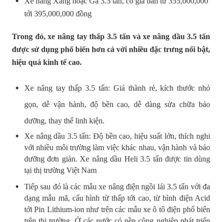
Xe nâng Xăng hoặc Ga 3.5 tấn, có giá bán từ 355,000,000
tới 395,000,000 đồng
Trong đó, xe nâng tay thấp 3.5 tấn và xe nâng dầu 3.5 tấn
được sử dụng phổ biến hơn cả với nhiều đặc trưng nổi bật,
hiệu quả kinh tế cao.
Xe nâng tay thấp 3.5 tấn: Giá thành rẻ, kích thước nhỏ
gọn, dễ vận hành, độ bền cao, dễ dàng sửa chữa bảo
dưỡng, thay thế linh kiện.
Xe nâng dầu 3.5 tấn: Độ bền cao, hiệu suất lớn, thích nghi
với nhiều môi trường làm việc khác nhau, vận hành và bảo
dưỡng đơn giản. Xe nâng dầu Heli 3.5 tấn được tin dùng
tại thị trường Việt Nam
Tiếp sau đó là các mẫu xe nâng điện ngồi lái 3.5 tấn với đa
dạng mẫu mã, cấu hình từ thấp tới cao, từ bình điện Acid
tới Pin Lithium-ion như trên các mẫu xe ô tô điện phổ biến
trên thị trường. Ở các nước có nền công nghiệp phát triển