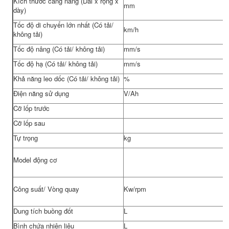
Kích thước càng nâng (Dài x rộng x
mm
dày)
Tốc độ di chuyển lớn nhất (Có tải/
km/h
không tải)
Tốc độ nâng (Có tải/ không tải)
mm/s
Tốc độ hạ (Có tải/ không tải)
mm/s
Khả năng leo dốc (Có tải/ không tải)
%
Điện năng sử dụng
V/Ah
Cỡ lốp trước
Cỡ lốp sau
Tự trọng
kg
Model động cơ
Công suất/ Vòng quay
Kw/rpm
Dung tích buồng đốt
L
Bình chứa nhiên liệu
L