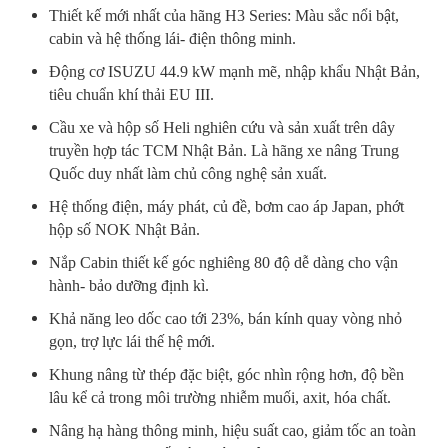
Thiết kế mới nhất của hãng H3 Series: Màu sắc nổi bật,
cabin và hệ thống lái- điện thông minh.
Động cơ ISUZU 44.9 kW mạnh mẽ, nhập khẩu Nhật Bản,
tiêu chuẩn khí thải EU III.
Cầu xe và hộp số Heli nghiên cứu và sản xuất trên dây
truyền hợp tác TCM Nhật Bản. Là hãng xe nâng Trung
Quốc duy nhất làm chủ công nghệ sản xuất.
Hệ thống điện, máy phát, củ đề, bơm cao áp Japan, phớt
hộp số NOK Nhật Bản.
Nắp Cabin thiết kế góc nghiêng 80 độ dễ dàng cho vận
hành- bảo dưỡng định kì.
Khả năng leo dốc cao tới 23%, bán kính quay vòng nhỏ
gọn, trợ lực lái thế hệ mới.
Khung nâng từ thép đặc biệt, góc nhìn rộng hơn, độ bền
lâu kể cả trong môi trường nhiễm muối, axit, hóa chất.
Nâng hạ hàng thông minh, hiệu suất cao, giảm tốc an toàn