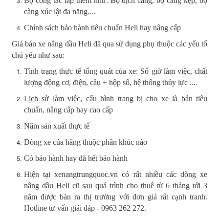
Bộ công tác lắp thêm như: Bộ dịch càng, bộ càng kẹp, bộ
càng xúc lật đa năng....
Chính sách bảo hành tiêu chuẩn Heli hay nâng cấp
Giá bán xe nâng dầu Heli đã qua sử dụng phụ thuộc các yếu tố
chủ yếu như sau:
Tình trạng thực tế tổng quát của xe: Số giờ làm việc, chất
lượng động cơ, điện, cầu + hộp số, hệ thống thủy lực ....
Lịch sử làm việc, cấu hình trang bị cho xe là bản tiêu
chuẩn, nâng cấp hay cao cấp
Năm sản xuất thực tế
Dòng xe của hãng thuộc phân khúc nào
Có bảo hành hay đã hết bảo hành
Hiện tại xenangtrungquoc.vn có rất nhiều các dòng xe
nâng dầu Heli cũ sau quá trình cho thuê từ 6 tháng tới 3
năm được bán ra thị trường với đơn giá rất cạnh tranh.
Hotline tư vấn giải đáp - 0963 262 272.