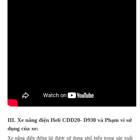
III. Xe nâng điện Heli CDD20- D930 và Phạm vi sử
dụng của xe:
Xe nâng điện đứng lái
được sử dụng phổ biến trong sản xuất