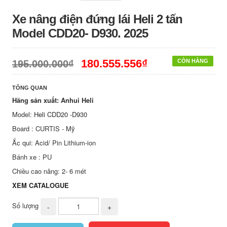
Xe nâng điện đứng lái Heli 2 tấn
Model CDD20- D930. 2025
180.555.556₫
CÒN HÀNG
195.000.000₫
TỔNG QUAN
Hãng sản xuất: Anhui Heli
Model:
Heli CDD20 -D930
Board : CURTIS - Mỹ
Ắc qui: Acid/ Pin Lithium-ion
Bánh xe : PU
Chiều cao nâng: 2- 6 mét
XEM CATALOGUE
Số lượng
-
+