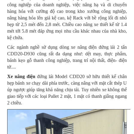
công nghiệp của doanh nghiệp, việc nâng hạ và di chuyển
hàng hóa với cường độ cao trong kho xưởng công nghiệp,
nâng hàng hóa lên giá kệ cao, kệ Rack với bề rộng lối đi nhỏ
hẹp từ 2,5 mét đến 2,8 mét. Chiều cao nâng xe thiết kế từ 1.4
mét tới 5.8 mét đáp ứng mọi nhu cầu khác nhau của nhà kho,
kệ chứa.
Các ngành nghề sử dụng dòng xe nâng điện đứng lái 2 tấn
CDD20-D930 cũng rất đa dạng như: dệt may, thực phẩm,
bánh kẹo gỗ thanh công nghiệp, trang trí nội thất, điện- điện
tử....
Xe nâng điện
đứng lái Model CDD20 sở hữu thiết kế chân
hẹp bánh xe chạy dài phía trước, càng nâng với mặt cắt thép U
úp ngược giúp tăng khả năng chịu tải. Tuy nhiên xe không thể
giao tiếp với các loại Pallet 2 mặt, 1 mặt có thanh giằng ngang
2 chiều.