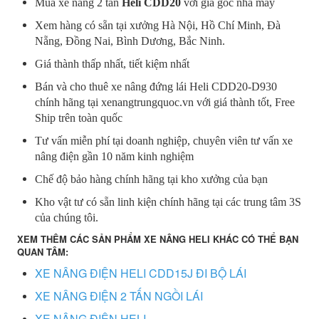
Mua xe nâng 2 tấn
Heli CDD20
với giá gốc nhà máy
Xem hàng có sẵn tại xưởng Hà Nội, Hồ Chí Minh, Đà
Nẵng, Đồng Nai, Bình Dương, Bắc Ninh.
Giá thành thấp nhất, tiết kiệm nhất
Bán và cho thuê xe nâng đứng lái Heli CDD20-D930
chính hãng tại xenangtrungquoc.vn với giá thành tốt, Free
Ship trên toàn quốc
Tư vấn miễn phí tại doanh nghiệp, chuyên viên tư vấn xe
nâng điện gần 10 năm kinh nghiệm
Chế độ bảo hàng chính hãng tại kho xưởng của bạn
Kho vật tư có sẵn linh kiện chính hãng tại các trung tâm 3S
của chúng tôi.
XEM THÊM CÁC SẢN PHẨM XE NÂNG HELI KHÁC CÓ THỂ BẠN
QUAN TÂM:
XE NÂNG ĐIỆN HELI CDD15J ĐI BỘ LÁI
XE NÂNG ĐIỆN 2 TẤN NGỒI LÁI
XE NÂNG ĐIỆN HELI