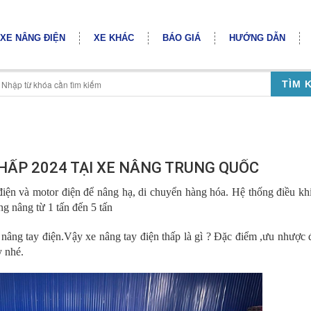
XE NÂNG ĐIỆN
XE KHÁC
BÁO GIÁ
HƯỚNG DẪN
TÌM 
THẤP 2024 TẠI XE NÂNG TRUNG QUỐC
điện và motor điện để nâng hạ, di chuyển hàng hóa. Hệ thống điều kh
ọng nâng từ 1 tấn đến 5 tấn
 nâng tay điện.Vậy xe nâng tay điện thấp là gì ? Đặc điểm ,ưu nhược
y nhé.