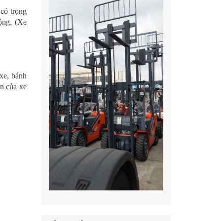
 có trọng
động. (Xe
 xe, bánh
ận của xe