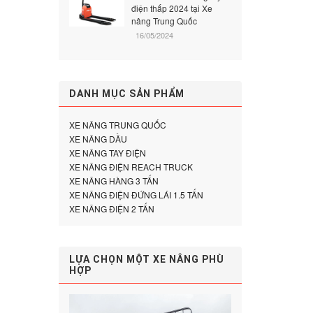
điện thấp 2024 tại Xe
nâng Trung Quốc
16/05/2024
DANH MỤC SẢN PHẨM
XE NÂNG TRUNG QUỐC
XE NÂNG DẦU
XE NÂNG TAY ĐIỆN
XE NÂNG ĐIỆN REACH TRUCK
XE NÂNG HÀNG 3 TẤN
XE NÂNG ĐIỆN ĐỨNG LÁI 1.5 TẤN
XE NÂNG ĐIỆN 2 TẤN
LỰA CHỌN MỘT XE NÂNG PHÙ
HỢP