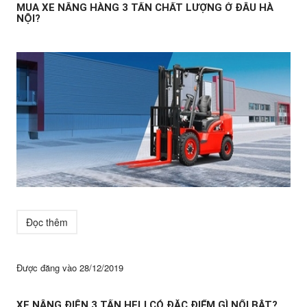
MUA XE NÂNG HÀNG 3 TẤN CHẤT LƯỢNG Ở ĐÂU HÀ
NỘI?
Đọc thêm
Được đăng vào
28/12/2019
XE NÂNG ĐIỆN 3 TẤN HELI CÓ ĐẶC ĐIỂM GÌ NỔI BẬT?