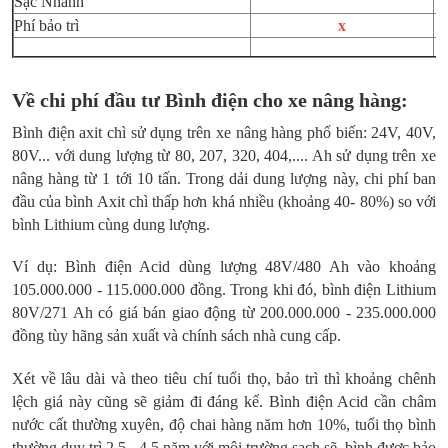
Sạc Nhanh
Phí bảo trì
x
Về chi phí đầu tư Bình điện cho xe nâng hàng:
Bình điện axit chì sử dụng trên xe nâng hàng phổ biến: 24V, 40V,
80V... với dung lượng từ 80, 207, 320, 404,.... Ah sử dụng trên xe
nâng hàng từ 1 tới 10 tấn. Trong dải dung lượng này, chi phí ban
đầu của bình Axit chì thấp hơn khá nhiều (khoảng 40- 80%) so với
bình Lithium cùng dung lượng.
Ví dụ: Bình điện Acid dùng lượng 48V/480 Ah vào khoảng
105.000.000 - 115.000.000 đồng. Trong khi đó, bình điện Lithium
80V/271 Ah có giá bán giao động từ 200.000.000 - 235.000.000
đồng tùy hãng sản xuất và chính sách nhà cung cấp.
Xét về lâu dài và theo tiêu chí tuổi thọ, bảo trì thì khoảng chênh
lệch giá này cũng sẽ giảm đi đáng kể. Bình điện Acid cần châm
nước cất thường xuyên, độ chai hàng năm hơn 10%, tuổi thọ bình
thường duy trì 2.5 - 4.5 năm với môi trường sạch sẽ, bình được bảo