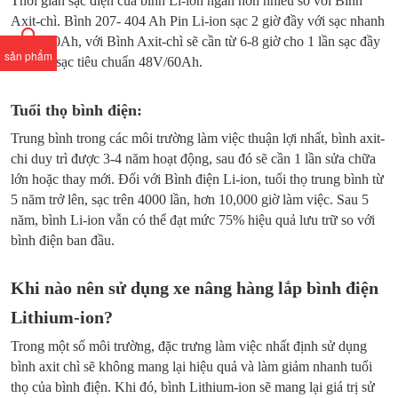
Thời gian sạc điện của bình Li-ion ngắn hơn nhiều so với Bình
Axit-chì. Bình 207- 404 Ah Pin Li-ion sạc 2 giờ đầy với sạc nhanh
80V/200Ah, với Bình Axit-chì sẽ cần từ 6-8 giờ cho 1 lần sạc đầy
sản phẩm
với loại sạc tiêu chuẩn 48V/60Ah.
Tuổi thọ bình điện:
Trung bình trong các môi trường làm việc thuận lợi nhất, bình axit-
chi duy trì được 3-4 năm hoạt động, sau đó sẽ cần 1 lần sửa chữa
lớn hoặc thay mới. Đối với Bình điện Li-ion, tuổi thọ trung bình từ
5 năm trở lên, sạc trên 4000 lần, hơn 10,000 giờ làm việc. Sau 5
năm, bình Li-ion vẫn có thể đạt mức 75% hiệu quả lưu trữ so với
bình điện ban đầu.
Khi nào nên sử dụng xe nâng hàng lắp bình điện
Lithium-ion?
Trong một số môi trường, đặc trưng làm việc nhất định sử dụng
bình axit chì sẽ không mang lại hiệu quả và làm giảm nhanh tuổi
thọ của bình điện. Khi đó, bình Lithium-ion sẽ mang lại giá trị sử