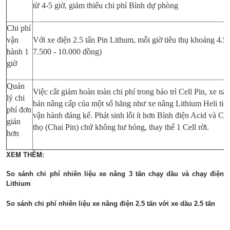
từ 4-5 giờ, giảm thiểu chi phí Bình dự phòng
Chi phí
vận
Với xe điện 2.5 tấn Pin Lithum, mỗi giờ tiêu thụ khoảng 4.
hành 1
7.500 - 10.000 đồng)
giờ
Quản
Việc cắt giảm hoàn toàn chi phí trong bảo trì Cell Pin, xe n
lý chi
bản nâng cấp của một số hãng như xe nâng Lithium Heli tiết 
phí đơn
vận hành đáng kể. Phát sinh lỗi ít hơn Bình điện Acid và Cel
giản
thọ (Chai Pin) chứ không hư hỏng, thay thế 1 Cell rời.
hơn
XEM THÊM:
So sánh chi phí nhiên liệu xe nâng 3 tấn chạy dầu và chạy điện
Lithium
So sánh chi phí nhiên liệu xe nâng điện 2.5 tấn với xe dầu 2.5 tấn