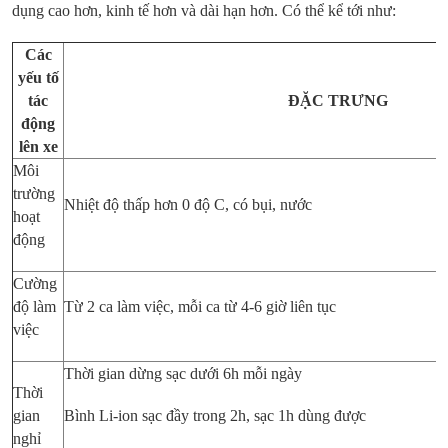
dụng cao hơn, kinh tế hơn và dài hạn hơn. Có thể kể tới như:
Các
yếu tố
tác
ĐẶC TRƯNG
động
lên xe
Môi
trường
Nhiệt độ thấp hơn 0 độ C, có bụi, nước
hoạt
động
Cường
độ làm
Từ 2 ca làm việc, mỗi ca từ 4-6 giờ liên tục
việc
Thời gian dừng sạc dưới 6h mỗi ngày
Thời
gian
Bình Li-ion sạc đầy trong 2h, sạc 1h dùng được
nghỉ