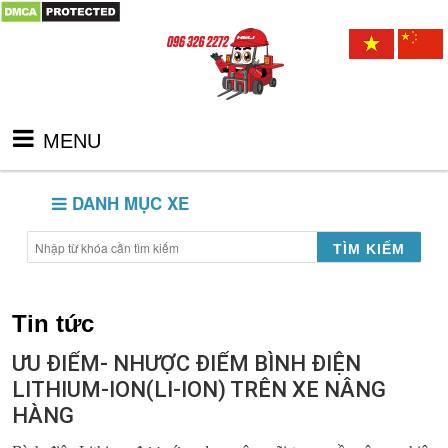
MENU
DANH MỤC XE
TÌM KIẾM
Tin tức
ƯU ĐIỂM- NHƯỢC ĐIỂM BÌNH ĐIỆN
LITHIUM-ION(LI-ION) TRÊN XE NÂNG
HÀNG