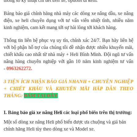
thông số kỹ thuật chi tiết trên xe, options đi kèm.
Bảng báo giá chính hãng nhà máy các dòng xe nâng dầu, xe nâng
điện, xe heli chuyên dụng với tư vấn viên nhiệt tình, nhiều năm
kinh nghiệm, cam kết mang tới sự hài lòng tới khách hàng.
Thông tin liên hệ phục vụ uy tín, chính xác 24/7. Bạn hãy liên hệ
với bộ phận hỗ trợ của chúng tôi đề nhận được nhiều khuyến mãi,
chiết khấu cao nhất từ nhà máy + Heli Bình Minh. Đội ngũ tư vấn
nâng hàng chuyên nghiệp với gần 10 năm kinh nghiệm tư vấn
-
0963262272.
3 TIỆN ÍCH NHẬN BÁO GIÁ NHANH + CHUYÊN NGHIỆP
+ CHIẾT KHẤU VÀ KHUYẾN MÃI HẤP DẪN THEO
THÁNG:
BẤM TẠI ĐÂY
I. Bảng
báo giá xe nâng Heli
các loại phổ biến trên thị trường:
Một số dòng xe nâng Heli phổ biến được ưa chuộng và giá bán
chính hãng Heli tùy theo dòng xe và Model xe.