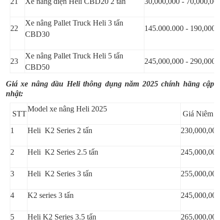
21
Xe nâng điện Heli CBD20 2 tấn
30,000,000 - 70,000,00
Xe nâng Pallet Truck Heli 3 tấn
22
145.000.000 - 190,000,
CBD30
Xe nâng Pallet Truck Heli 5 tấn
23
245,000,000 - 290,000,
CBD50
Giá xe nâng dầu Heli thông dụng năm 2025 chính hãng cập
nhật:
Model xe nâng Heli 2025
STT
Giá Niêm y
1
Heli K2 Series 2 tấn
230,000,000
2
Heli K2 Series 2.5 tấn
245,000,000
3
Heli K2 Series 3 tấn
255,000,000
4
K2 series 3 tấn
245,000,000
5
Heli K2 Series 3.5 tấn
265,000,000