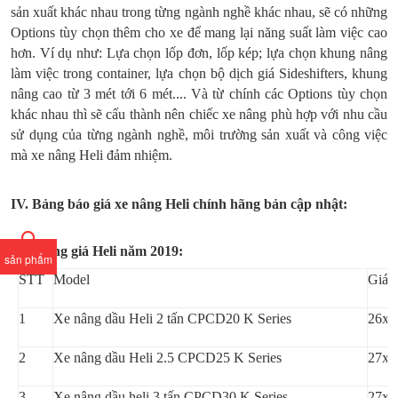
sản xuất khác nhau trong từng ngành nghề khác nhau, sẽ có những
Options tùy chọn thêm cho xe để mang lại năng suất làm việc cao
hơn. Ví dụ như: Lựa chọn lốp đơn, lốp kép; lựa chọn khung nâng
làm việc trong container, lựa chọn bộ dịch giá Sideshifters, khung
nâng cao từ 3 mét tới 6 mét.... Và từ chính các Options tùy chọn
khác nhau thì sẽ cấu thành nên chiếc xe nâng phù hợp với nhu cầu
sử dụng của từng ngành nghề, môi trường sản xuất và công việc
mà xe nâng Heli đảm nhiệm.
IV. Bảng báo giá xe nâng Heli chính hãng bản cập nhật:
4.1, Bảng giá Heli năm 2019:
sản phẩm
STT
Model
Giá 
1
Xe nâng dầu Heli 2 tấn CPCD20 K Series
26x,
2
Xe nâng dầu Heli 2.5 CPCD25 K Series
27x,
3
Xe nâng dầu heli 3 tấn CPCD30 K Series
27x,