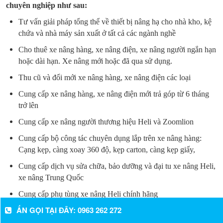
chuyên nghiệp như sau:
Tư vấn giải pháp tổng thể về thiết bị nâng hạ cho nhà kho, kệ
chứa và nhà máy sản xuất ở tất cả các ngành nghề
Cho thuê xe nâng hàng, xe nâng điện, xe nâng người ngắn hạn
hoặc dài hạn. Xe nâng mới hoặc đã qua sử dụng.
Thu cũ và đổi mới xe nâng hàng, xe nâng điện các loại
Cung cấp xe nâng hàng, xe nâng điện mới trả góp từ 6 tháng
trở lên
Cung cấp xe nâng người thương hiệu Heli và Zoomlion
Cung cấp bộ công tác chuyên dụng lắp trên xe nâng hàng:
Cạng kẹp, càng xoay 360 độ, kẹp carton, càng kẹp giấy,
Cung cấp dịch vụ sửa chữa, bảo dưỡng và đại tu xe nâng Heli,
xe nâng Trung Quốc
Cung cấp phụ tùng xe nâng Heli chính hãng
ẤN GỌI TẠI ĐÂY: 0963 262 272
Mua xe nâng hàng Heli – Xe nâng Trung Quốc chính hãng và
giá rẻ ở đâu?