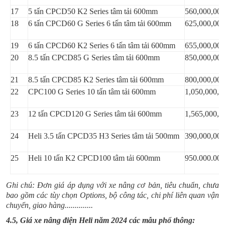
17
5 tấn CPCD50 K2 Series tâm tải 600mm
560,000,000
18
6 tấn CPCD60 G Series 6 tấn tâm tải 600mm
625,000,000
19
6 tấn CPCD60 K2 Series 6 tấn tâm tải 600mm
655,000,000
20
8.5 tấn CPCD85 G Series tâm tải 600mm
850,000,000
21
8.5 tấn CPCD85 K2 Series tâm tải 600mm
800,000,000
22
CPC100 G Series 10 tấn tâm tải 600mm
1,050,000,0
23
12 tấn CPCD120 G Series tâm tải 600mm
1,565,000,0
24
Heli 3.5 tấn CPCD35 H3 Series tâm tải 500mm
390,000,000
25
Heli 10 tấn K2 CPCD100 tâm tải 600mm
950.000.000
Ghi chú: Đơn giá áp dụng với xe nâng cơ bản, tiêu chuẩn, chưa
bao gồm các tùy chọn Options, bộ công tác, chi phí liên quan vận
chuyển, giao hàng..............
4.5, Giá xe nâng điện Heli năm 2024 các mẫu phổ thông: