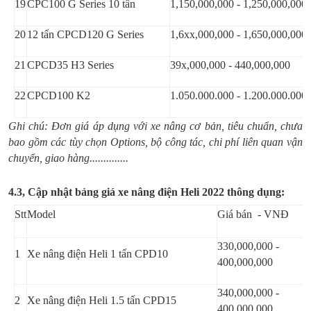
19
CPC100 G Series 10 tấn
1,150,000,000 - 1,250,000,000
20
12 tấn CPCD120 G Series
1,6xx,000,000 - 1,650,000,000
21
CPCD35 H3 Series
39x,000,000 - 440,000,000
22
CPCD100 K2
1.050.000.000 - 1.200.000.000
Ghi chú: Đơn giá áp dụng với xe nâng cơ bản, tiêu chuẩn, chưa
bao gồm các tùy chọn Options, bộ công tác, chi phí liên quan vận
chuyển, giao hàng..............
4.3, Cập nhật bảng giá xe nâng điện Heli 2022 thông dụng:
Stt
Model
Giá bán - VNĐ
330,000,000 -
1
Xe nâng điện Heli 1 tấn CPD10
400,000,000
340,000,000 -
2
Xe nâng điện Heli 1.5 tấn CPD15
400,000,000