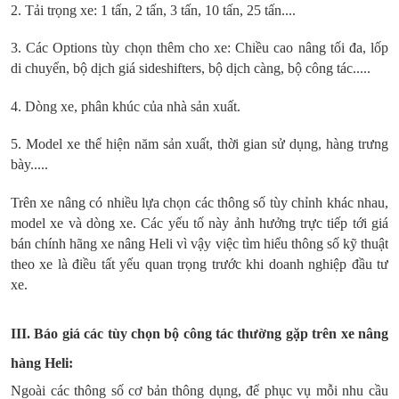
2. Tải trọng xe: 1 tấn, 2 tấn, 3 tấn, 10 tấn, 25 tấn....
3. Các Options tùy chọn thêm cho xe: Chiều cao nâng tối đa, lốp
di chuyển, bộ dịch giá sideshifters, bộ dịch càng, bộ công tác.....
4. Dòng xe, phân khúc của nhà sản xuất.
5. Model xe thể hiện năm sản xuất, thời gian sử dụng, hàng trưng
bày.....
Trên xe nâng có nhiều lựa chọn các thông số tùy chỉnh khác nhau,
model xe và dòng xe. Các yếu tố này ảnh hưởng trực tiếp tới giá
bán chính hãng xe nâng Heli vì vậy việc tìm hiểu thông số kỹ thuật
theo xe là điều tất yếu quan trọng trước khi doanh nghiệp đầu tư
xe.
III. Báo giá các tùy chọn bộ công tác thường gặp trên xe nâng
hàng Heli:
Ngoài các thông số cơ bản thông dụng, để phục vụ mỗi nhu cầu