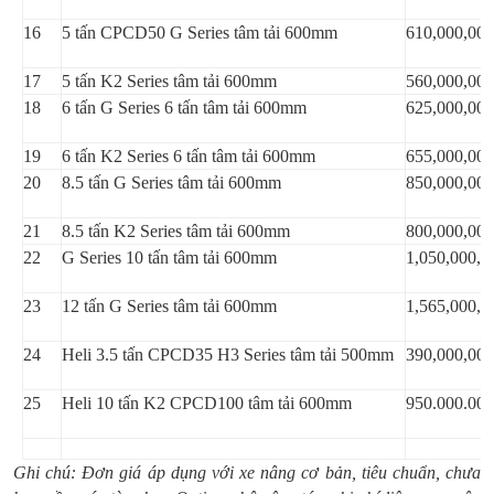
16
5 tấn CPCD50 G Series tâm tải 600mm
610,000,000
17
5 tấn K2 Series tâm tải 600mm
560,000,000
18
6 tấn G Series 6 tấn tâm tải 600mm
625,000,000
19
6 tấn K2 Series 6 tấn tâm tải 600mm
655,000,000
20
8.5 tấn G Series tâm tải 600mm
850,000,000
21
8.5 tấn K2 Series tâm tải 600mm
800,000,000
22
G Series 10 tấn tâm tải 600mm
1,050,000,0
23
12 tấn G Series tâm tải 600mm
1,565,000,0
24
Heli 3.5 tấn CPCD35 H3 Series tâm tải 500mm
390,000,000
25
Heli 10 tấn K2 CPCD100 tâm tải 600mm
950.000.000
Ghi chú: Đơn giá áp dụng với xe nâng cơ bản, tiêu chuẩn, chưa