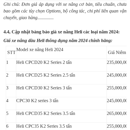
Ghi chú: Đơn giá áp dụng với xe nâng cơ bản, tiêu chuẩn, chưa
bao gồm các tùy chọn Options, bộ công tác, chi phí liên quan vận
chuyển, giao hàng..............
4.4, Cập nhật bảng báo giá xe nâng Heli các loại năm 2024:
Giá xe nâng dầu Heli thông dụng năm 2024 chính hãng:
Model xe nâng Heli 2024
STT
Giá Niêm y
1
Heli CPCD20 K2 Series 2 tấn
235,000,000
2
Heli CPCD25 K2 Series 2.5 tấn
245,000,000
3
Heli CPCD30 K2 Series 3 tấn
255,000,000
4
CPC30 K2 series 3 tấn
245,000,000
5
Heli CPCD35 K2 Series 3.5 tấn
265,000,000
6
Heli CPC35 K2 Series 3.5 tấn
255,000,000