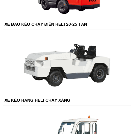
XE ĐẦU KÉO CHẠY ĐIỆN HELI 20-25 TẤN
XE KÉO HÀNG HELI CHẠY XĂNG