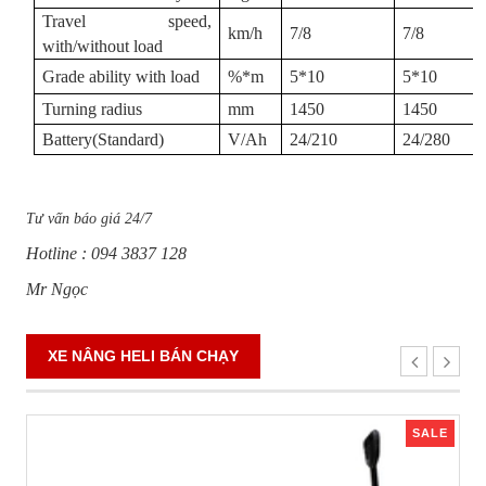
Travel speed,
km/h
7/8
7/8
with/without load
Grade ability with load
%*m
5*10
5*10
Turning radius
mm
1450
1450
Battery(Standard)
V/Ah
24/210
24/280
Tư vấn báo giá 24/7
Hotline : 094 3837 128
Mr Ngọc
XE NÂNG HELI BÁN CHẠY
SALE