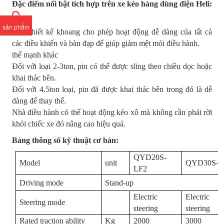
Đặc điểm nổi bật tích hợp trên xe kéo hàng dùng điện Heli:
sản phẩm
Thái thiết kế khoang cho phép hoạt động dễ dàng của tất cả
các điều khiển và bàn đạp để giúp giảm mệt mỏi điều hành.
thế mạnh khác
Đối với loại 2-3ton, pin có thể được sling theo chiều dọc hoặc
khai thác bên.
Đối với 4.5ton loại, pin đã được khai thác bên trong đó là dễ
dàng để thay thế.
Nhà điều hành có thể hoạt động kéo xô mà không cần phải rời
khỏi chiếc xe đó nâng cao hiệu quả.
Bảng thông số kỹ thuật cơ bản:
QYD20S-
Model
unit
QYD30S-L
LF2
Driving mode
Stand-up
Electric
Electric
Steering mode
steering
steering
Rated traction ability
Kg
2000
3000