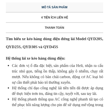
MÔ TẢ SẢN PHẨM
4 TIỆN ÍCH LIÊN HỆ
THANH TOÁN
Tìm hiểu xe kéo hàng dùng điện đứng lái Model QYD20S,
QYD25S, QYD30S và QYD45S
Hệ thống lái xe kéo hàng dùng điện:
Các đơn vị ổ đĩa đặc biệt, sản phẩm của Heli, nhận ra cấu
trúc nhỏ gọn, tiếng ồn thấp, không gây ô nhiễm, chạy rất
mượt. Nếu không có bàn chải carbon, động cơ AC loại bỏ
sự cần thiết phải bảo trì thường xuyên.
Hệ thống chỉ đạo công nghệ lái tiên tiến đã được áp dụng
để thực hiện trơn tru, đáng tin cậy, tuyệt vời, sau tay lái.
Hệ thống phanh thông qua AC công nghệ phanh tái tạo có
thể phục hồi năng lượng cho pin để sử dụng mở rộng trong