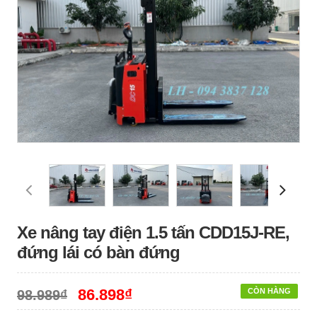
Xe nâng tay điện 1.5 tấn CDD15J-RE,
đứng lái có bàn đứng
86.898₫
CÒN HÀNG
98.989₫