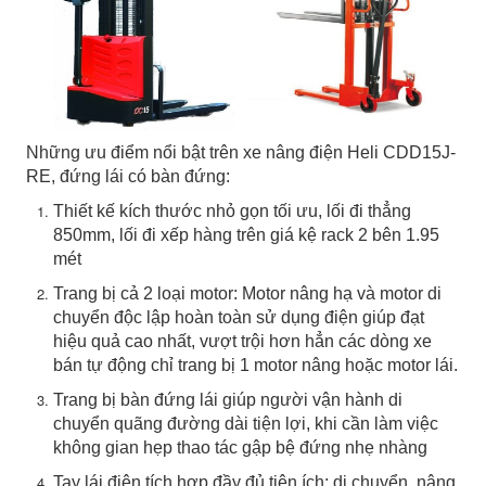
Những ưu điểm nổi bật trên xe nâng điện Heli CDD15J-
RE, đứng lái có bàn đứng:
Thiết kế kích thước nhỏ gọn tối ưu, lối đi thẳng
850mm, lối đi xếp hàng trên giá kệ rack 2 bên 1.95
mét
Trang bị cả 2 loại motor: Motor nâng hạ và motor di
chuyển độc lập hoàn toàn sử dụng điện giúp đạt
hiệu quả cao nhất, vượt trội hơn hẳn các dòng xe
bán tự động chỉ trang bị 1 motor nâng hoặc motor lái.
Trang bị bàn đứng lái giúp người vận hành di
chuyển quãng đường dài tiện lợi, khi cần làm việc
không gian hẹp thao tác gập bệ đứng nhẹ nhàng
Tay lái điện tích hợp đầy đủ tiện ích: di chuyển, nâng