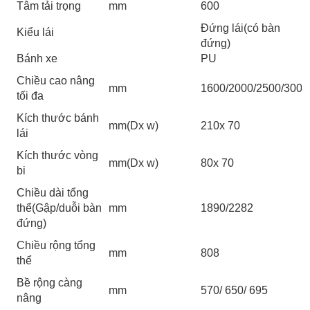
Tâm tải trọng
mm
600
Đứng lái(có bàn
Kiểu lái
đứng)
Bánh xe
PU
Chiều cao nâng
mm
1600/2000/2500/3000
tối đa
Kích thước bánh
mm(Dx w)
210x 70
lái
Kích thước vòng
mm(Dx w)
80x 70
bi
Chiều dài tổng
thể(Gập/duỗi bàn
mm
1890/2282
đứng)
Chiều rộng tổng
mm
808
thể
Bề rộng càng
mm
570/ 650/ 695
nâng