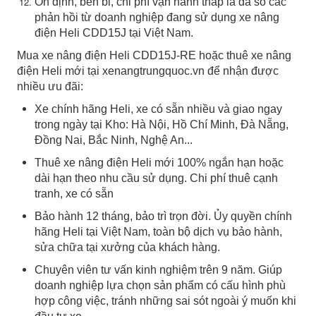
Ổn định, bền bỉ, chi phí vận hành thấp là đa số các
phản hồi từ doanh nghiệp đang sử dụng xe nâng
điện Heli CDD15J tại Việt Nam.
Mua xe nâng điện Heli CDD15J-RE hoặc thuê xe nâng
điện Heli mới tại xenangtrungquoc.vn để nhận được
nhiều ưu đãi:
Xe chính hãng Heli, xe có sẵn nhiều và giao ngay
trong ngày tại Kho: Hà Nội, Hồ Chí Minh, Đà Nẵng,
Đồng Nai, Bắc Ninh, Nghệ An...
Thuê xe nâng điện Heli mới 100% ngắn hạn hoặc
dài hạn theo nhu cầu sử dụng. Chi phí thuê cạnh
tranh, xe có sẵn
Bảo hành 12 tháng, bảo trì trọn đời. Ủy quyền chính
hãng Heli tại Việt Nam, toàn bộ dịch vụ bảo hành,
sửa chữa tại xưởng của khách hàng.
Chuyên viên tư vấn kinh nghiệm trên 9 năm. Giúp
doanh nghiệp lựa chọn sản phẩm có cấu hình phù
hợp công việc, tránh những sai sót ngoài ý muốn khi