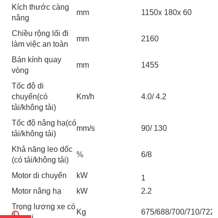
Kích thước càng
mm
1150x 180x 60
nâng
Chiều rộng lối đi
mm
2160
làm việc an toàn
Bán kính quay
mm
1455
vòng
Tốc độ di
chuyển(có
Km/h
4.0/ 4.2
tải/không tải)
Tốc độ nâng hạ(có
mm/s
90/ 130
tải/không tải)
Khả năng leo dốc
%
6/8
(có tải/không tải)
Motor di chuyển
kW
1
Motor nâng hạ
kW
2.2
Trọng lượng xe có
Kg
675/688/700/710/722
Ắc qui