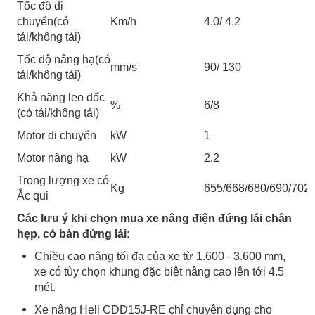
Tốc độ di
chuyển(có
Km/h
4.0/ 4.2
tải/không tải)
Tốc độ nâng hạ(có
mm/s
90/ 130
tải/không tải)
Khả năng leo dốc
%
6/8
(có tải/không tải)
Motor di chuyển
kW
1
Motor nâng hạ
kW
2.2
Trọng lượng xe có
Kg
655/668/680/690/702
Ắc qui
Các lưu ý khi chọn mua xe nâng điện đứng lái chân
hẹp, có bàn đứng lái:
Chiều cao nâng tối đa của xe từ 1.600 - 3.600 mm,
xe có tùy chọn khung đặc biệt nâng cao lên tới 4.5
mét.
Xe nâng Heli CDD15J-RE chỉ chuyên dụng cho