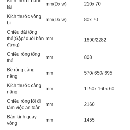
Kích thước bánh
mm(Dx w)
210x 70
lái
Kích thước vòng
mm(Dx w)
80x 70
bi
Chiều dài tổng
thể(Gập/ duỗi bàn
mm
1890/2282
đứng)
Chiều rộng tổng
mm
808
thể
Bề rộng càng
mm
570/ 650/ 695
nâng
Kích thước càng
mm
1150x 160x 60
nâng
Chiều rộng lối đi
mm
2160
làm việc an toàn
Bán kính quay
mm
1455
vòng