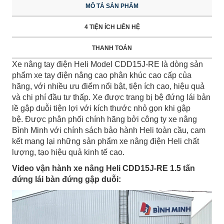
MÔ TẢ SẢN PHẨM
4 TIỆN ÍCH LIÊN HỆ
THANH TOÁN
Xe nâng tay điện Heli Model CDD15J-RE là dòng sản
phẩm xe tay điện nâng cao phân khúc cao cấp của
hãng, với nhiều ưu điểm nổi bật, tiện ích cao, hiệu quả
và chi phí đầu tư thấp. Xe được trang bị bệ đứng lái bản
lề gập duỗi tiện lợi với kích thước nhỏ gọn khi gập
bệ. Được phân phối chính hãng bởi công ty xe nâng
Bình Minh với chính sách bảo hành Heli toàn cầu, cam
kết mang lại những sản phẩm xe nâng điện Heli chất
lượng, tạo hiệu quả kinh tế cao.
Video vận hành xe nâng Heli CDD15J-RE 1.5 tấn
đứng lái bàn đứng gập duỗi: