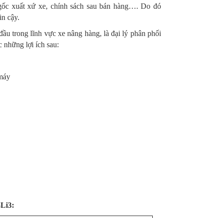
n gốc xuất xứ xe, chính sách sau bán hàng…. Do đó
in cậy.
đầu trong lĩnh vực xe nâng hàng, là đại lý phân phối
c những lợi ích sau:
máy
Li3: