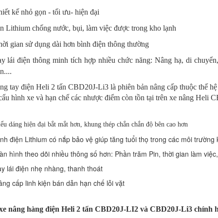
iết kế nhỏ gọn - tối ưu- hiện đại
n Lithium chống nước, bụi, làm việc được trong kho lạnh
ời gian sử dụng dài hơn bình điện thông thường
y lái điện thông minh tích hợp nhiều chức năng: Nâng hạ, di chuyển
n....
g tay điện Heli 2 tấn CBD20J-Li3 là phiên bản nâng cấp thuộc thế hệ thứ
 cấu hình xe và hạn chế các nhược điểm còn tồn tại trên xe nâng Heli 
ểu dáng hiện đại bắt mắt hơn, khung thép chắn chắn độ bên cao hơn
nh điện Lithium có nắp bảo vệ giúp tăng tuổi thọ trong các môi trường 
n hình theo dõi nhiều thông số hơn: Phần trăm Pin, thời gian làm việc,
y lái điện nhẹ nhàng, thanh thoát
ng cấp linh kiện bán dẫn hạn chế lỗi vặt
e nâng hàng điện Heli 2 tấn CBD20J-LI2 và CBD20J-Li3 chính hã