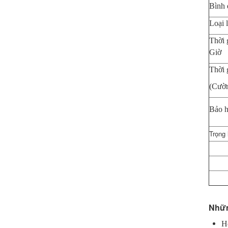
Bình 
Loại 
Thời 
Giờ
Thời 
(Cườn
Bảo 
Trọng 
Nhữn
H