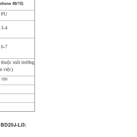
ptions 48/15)
PU
3-4
6-7
 thuộc môi trường
m việc)
150
CBD20J-Li3: