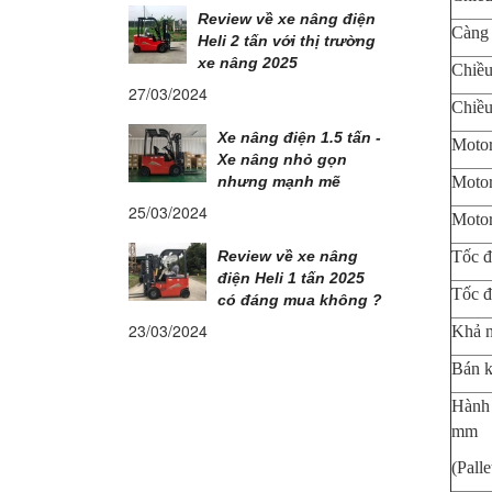
Review về xe nâng điện
Càng
Heli 2 tấn với thị trường
xe nâng 2025
Chiều
27/03/2024
Chiều
Xe nâng điện 1.5 tấn -
Moto
Xe nâng nhỏ gọn
Motor
nhưng mạnh mẽ
25/03/2024
Motor
Tốc đ
Review về xe nâng
điện Heli 1 tấn 2025
Tốc đ
có đáng mua không ?
23/03/2024
Khả n
Bán k
Hành 
mm
(Pall