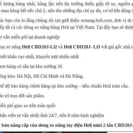
ố lượng hàng nhái, hàng lậu trên thị trường thiếu giấy tờ xe, nguồ
mua hàng hết sức chú ý, nên tìm những địa chỉ uy tín, cơ sở lớn đáng t
c bạn còn lo lắng chúng tôi xin giới thiệu xenang-heli.com, đơn vị đi 
iếp tất cả các dòng xe nâng hàng Heli tại Việt Nam. Tại đây bạn sẽ đượ
 vấn miễn phí tại doanh nghiệp
ua xe nâng
Heli CBD20J-Li2
và
Heli CBD20J- Li3
với giá gốc nhà 
iết khấu cao nhất, khuyến mãi nhiều nhất
em hàng có sẵn tại kho xưởng 3S
ổng kho: Hà Nội, Hồ Chí Minh và Đà Nẵng.
ế độ bảo hàng chính hãng tại kho xưởng – tiêu chuẩn Heli toàn cầu.
o trì trọn đời sản phẩm.
ễn phí giao xe trên toàn quốc
ân viên tư vấn nhiệt tình 24/7, trên 8 năm kinh nghiệm
 bản nâng cấp của dòng xe nâng tay điện Heli mini 2 tấn CBD20J-