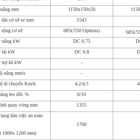
 nâng mm
1150x150x50
115
 dài cơ sở xe mm
1543
 rộng cơ sở
685(/550 Options)
685(/5
r nâng kW
DC 0.75
D
 lái kW
DC 0.8
D
 trợ lái kW
-
ộ nâng mm/s
-
ộ di chuyển Km/h
4.2/4,5
4
ăng leo dốc %
6/10
ính quay vòng mm
1355
lang làm việc an toàn
1760
et 1000x 1200 mm)