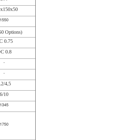
0x150x50
1550
50 Options)
C 0.75
C 0.8
-
-
.2/4,5
6/10
1345
1750