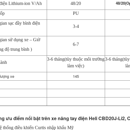
48/20(O
điện Lithium-ion V/Ah
48/20
lốp
PU
gian sạc đầy bình điện
3-4
gian sử dụng xe – Giờ
6-7
g độ trung bình )
3-6 tháng
(tùy thuộc môi trường
3-6 tháng(tùy
hành
làm việc)
là
lượng xe
145
g ưu điểm nổi bật trên xe nâng tay điện Heli CBD20J-Li2, 
ệ thống điều khiển Curtis nhập khẩu Mỹ