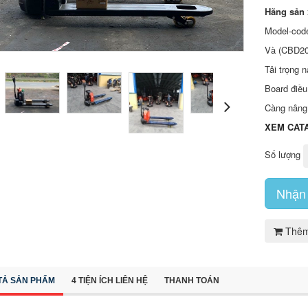
Hãng sản 
Model-cod
Và (CBD20
Tải trọng 
Board điều
Càng nâng
XEM CAT
Số lượng
Nhận 
Thêm
TẢ SẢN PHẨM
4 TIỆN ÍCH LIÊN HỆ
THANH TOÁN