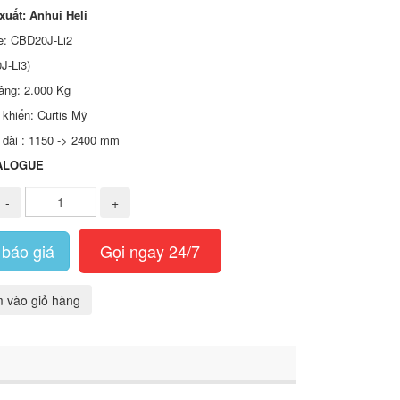
xuất: Anhui Heli
e: CBD20J-Li2
J-Li3)
nâng: 2.000 Kg
 khiển: Curtis Mỹ
 dài : 1150 -> 2400 mm
ALOGUE
-
+
báo giá
Gọi ngay 24/7
 vào giỏ hàng