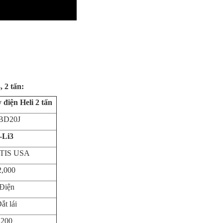
 2 tấn:
 điện Heli 2 tấn
BD20J
-Li3
TIS USA
2,000
Điện
ắt lái
200