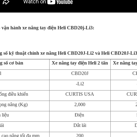
 vận hành xe nâng tay điện Heli CBD20j-Li3:
 số kỹ thuật chính xe nâng Heli CBD20J-Li2 và Heli CBD20J-Li3,
g số cơ bản
Xe nâng tay điện Heli 2 tấn
Xe nâng tay
l
CBD20J
C
-Li2
ống điều khiển
CURTIS USA
CUR
rọng nâng (Kg)
2,000
 liệu
Điện
ái
Dắt lái
D
 cao nâng tối đa mm
200