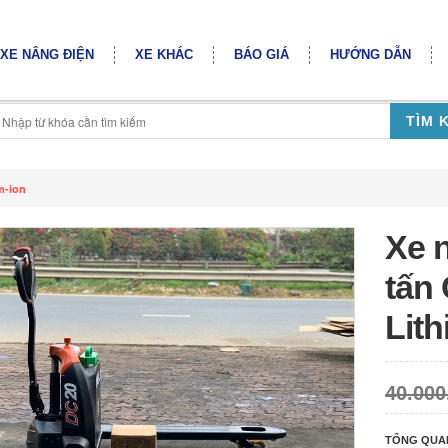
XE NÂNG ĐIỆN
XE KHÁC
BÁO GIÁ
HƯỚNG DẪN
TÌM 
m-ion
Xe n
tấn
Lit
40.000
TỔNG QUA