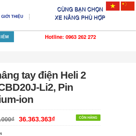
GIỚI THIỆU
Hotline: 0963 262 272
KIẾM
âng tay điện Heli 2
 CBD20J-Li2, Pin
hium-ion
36.363.363₫
CÒN HÀNG
.000₫
N