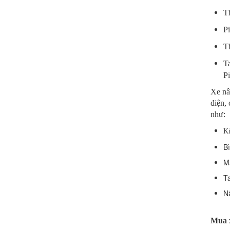
Th
Pi
Th
Ta
Pi
Xe nân
điện,
như:
Ki
Bì
Mà
Ta
Nâ
Mua x