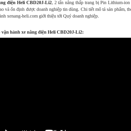
ng điện Heli CBD20J-Li2
, 2 tấn nâng thấp trang bị Pin Lithium-io
cao và ổn định được doanh nghiệp tin dùng. Chi tiết mô tả sản phẩm, th
ành xenang-heli.com giới thiệu tới Quý doanh nghiệp.
 vận hành xe nâng điện
Heli CBD20J-Li2
: