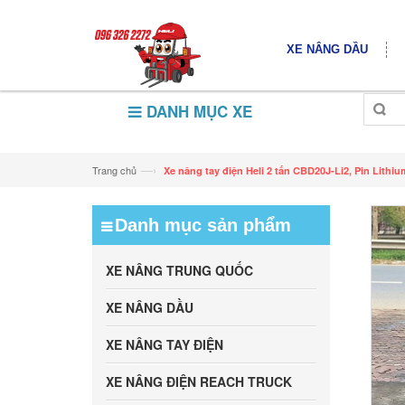
XE NÂNG DẦU
DANH MỤC XE
—›
Trang chủ
Xe nâng tay điện Heli 2 tấn CBD20J-Li2, Pin Lithiu
Danh mục sản phẩm
XE NÂNG TRUNG QUỐC
XE NÂNG DẦU
XE NÂNG TAY ĐIỆN
XE NÂNG ĐIỆN REACH TRUCK