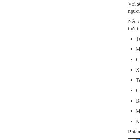
Với s
người 
Nếu cá
trực t
Tư
M
Ch
X
T
Ch
Bả
Mi
Nh
Phiên