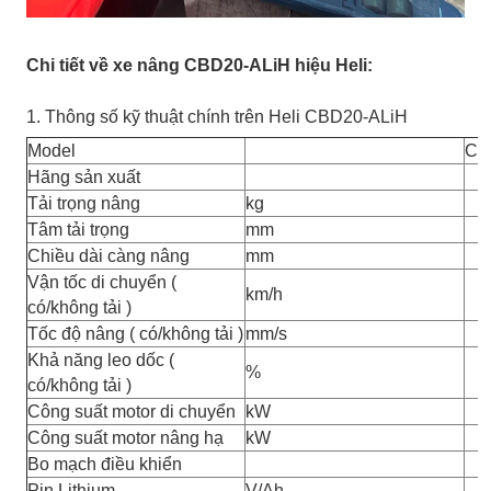
Chi tiết về xe nâng CBD20-ALiH hiệu Heli:
1. Thông số kỹ thuật chính trên Heli CBD20-ALiH
Model
CB
Hãng sản xuất
Tải trọng nâng
kg
Tâm tải trọng
mm
Chiều dài càng nâng
mm
Vận tốc di chuyển (
km/h
có/không tải )
Tốc độ nâng ( có/không tải )
mm/s
Khả năng leo dốc (
%
có/không tải )
Công suất motor di chuyển
kW
Công suất motor nâng hạ
kW
Bo mạch điều khiển
Pin Lithium
V/Ah