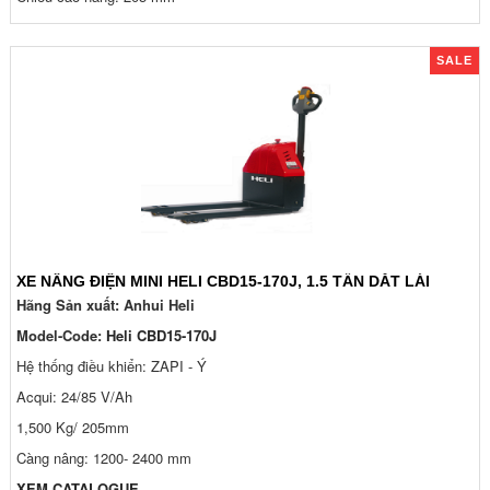
SALE
XE NÂNG ĐIỆN MINI HELI CBD15-170J, 1.5 TẤN DẮT LÁI
Hãng Sản xuất: Anhui Heli
Model-Code:
Heli CBD15-170J
Hệ thống điều khiển: ZAPI - Ý
Acqui: 24/85 V/Ah
1,500 Kg/ 205mm
Càng nâng: 1200- 2400 mm
XEM CATALOGUE