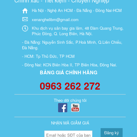
Chính xác - Tiết kiệm - Chuyên Nghiệp
Hà Nội - Nghệ An HCM - Đà Nẵng - Đồng Nai-HCM
xenanghelibm@gmail.com
Khu dịch vụ sân bay gia lâm, 48 Đàm Quang Trung,
Phúc Đồng, Q. Long Biên, Hà Nội.
- Đà Nẵng: Nguyễn Sinh Sắc, P.Hoà Minh, Q.Liên Chiểu,
Đà Nẵng.
- HCM: Tp Thủ Đức, TP HCM
- Đồng Nai: KCN Biên Hòa II, TP Biên Hòa, Đồng Nai.
BẢNG GIÁ CHÍNH HÃNG
0963 262 272
Theo dõi chúng tôi
NHẬN MÃ GIẢM GIÁ
Đăng ký