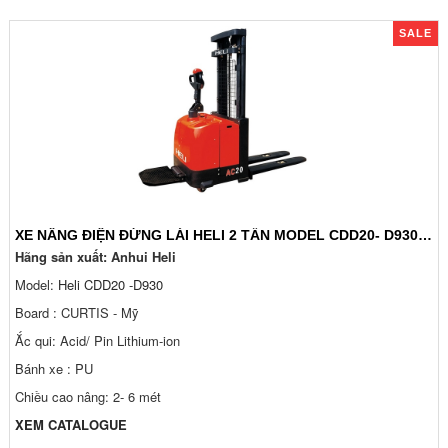
SALE
XE NÂNG ĐIỆN ĐỨNG LÁI HELI 2 TẤN MODEL CDD20- D930. 2025
Hãng sản xuất: Anhui Heli
Model:
Heli CDD20 -D930
Board : CURTIS - Mỹ
Ắc qui: Acid/ Pin Lithium-ion
Bánh xe : PU
Chiều cao nâng: 2- 6 mét
XEM CATALOGUE