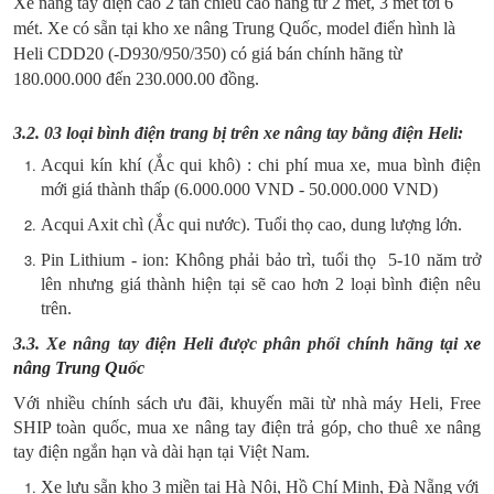
Xe nâng tay điện cao 2 tấn chiều cao nâng từ 2 mét, 3 mét tới 6
mét. Xe có sẵn tại kho xe nâng Trung Quốc, model điển hình là
Heli CDD20 (-D930/950/350) có giá bán chính hãng từ
180.000.000 đến 230.000.00 đồng.
3.2. 03 loại bình điện trang bị trên xe nâng tay bằng điện Heli:
Acqui kín khí (Ắc qui khô) : chi phí mua xe, mua bình điện
mới giá thành thấp (6.000.000 VND - 50.000.000 VND)
Acqui Axit chì (Ắc qui nước). Tuổi thọ cao, dung lượng lớn.
Pin Lithium - ion: Không phải bảo trì, tuổi thọ 5-10 năm trở
lên nhưng giá thành hiện tại sẽ cao hơn 2 loại bình điện nêu
trên.
3.3. Xe nâng tay điện Heli được phân phối chính hãng tại
xe
nâng Trung Quốc
Với nhiều chính sách ưu đãi, khuyến mãi từ nhà máy Heli, Free
SHIP toàn quốc, mua xe nâng tay điện trả góp, cho thuê xe nâng
tay điện ngắn hạn và dài hạn tại Việt Nam.
Xe lưu sẵn kho 3 miền tại Hà Nội, Hồ Chí Minh, Đà Nẵng với