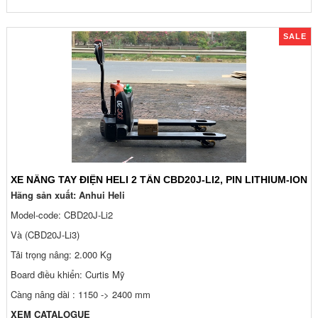
SALE
XE NÂNG TAY ĐIỆN HELI 2 TẤN CBD20J-LI2, PIN LITHIUM-ION
Hãng sản xuất: Anhui Heli
Model-code: CBD20J-Li2
Và (CBD20J-Li3)
Tải trọng nâng: 2.000 Kg
Board điều khiển: Curtis Mỹ
Càng nâng dài : 1150 -> 2400 mm
XEM CATALOGUE