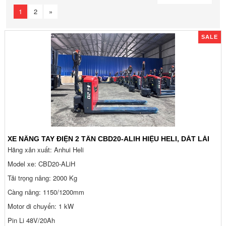
1
2
»
SALE
XE NÂNG TAY ĐIỆN 2 TẤN CBD20-ALIH HIỆU HELI, DẮT LÁI
Hãng xản xuất: Anhui Heli
Model xe: CBD20-ALiH
Tải trọng nâng: 2000 Kg
Càng nâng: 1150/1200mm
Motor di chuyển: 1 kW
Pin Li 48V/20Ah