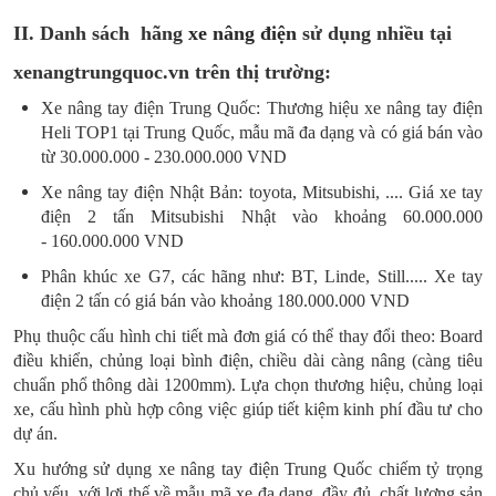
II. Danh sách hãng
xe nâng điện
sử dụng nhiều tại
xenangtrungquoc.vn trên thị trường:
Xe nâng tay điện Trung Quốc: Thương hiệu xe nâng tay điện
Heli TOP1 tại Trung Quốc, mẫu mã đa dạng và có giá bán vào
từ 30.000.000 - 230.000.000 VND
Xe nâng tay điện Nhật Bản: toyota, Mitsubishi, .... Giá xe tay
điện 2 tấn Mitsubishi Nhật vào khoảng 60.000.000
- 160.000.000 VND
Phân khúc xe G7, các hãng như: BT, Linde, Still..... Xe tay
điện 2 tấn có giá bán vào khoảng 180.000.000 VND
Phụ thuộc cấu hình chi tiết mà đơn giá có thể thay đổi theo: Board
điều khiển, chủng loại bình điện, chiều dài càng nâng (càng tiêu
chuẩn phổ thông dài 1200mm). Lựa chọn thương hiệu, chủng loại
xe, cấu hình phù hợp công việc giúp tiết kiệm kinh phí đầu tư cho
dự án.
Xu hướng sử dụng xe nâng tay điện Trung Quốc chiếm tỷ trọng
chủ yếu, với lợi thế về mẫu mã xe đa dạng, đầy đủ, chất lượng sản