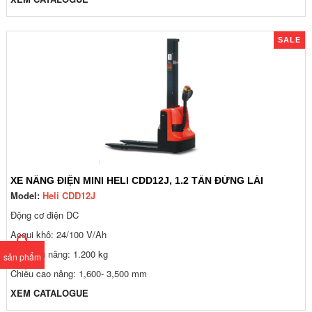
SALE
XE NÂNG ĐIỆN MINI HELI CDD12J, 1.2 TẤN ĐỨNG LÁI
Model:
Heli CDD12J
Động cơ điện DC
Acqui khô: 24/100 V/Ah
Tải trọng nâng: 1.200 kg
sản phẩm
Chiều cao nâng: 1,600- 3,500 mm
XEM CATALOGUE