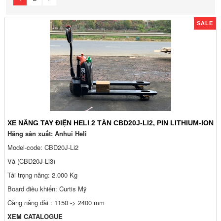
SALE
XE NÂNG TAY ĐIỆN HELI 2 TẤN CBD20J-LI2, PIN LITHIUM-ION
Hãng sản xuất: Anhui Heli
Model-code: CBD20J-Li2
Và (CBD20J-Li3)
Tải trọng nâng: 2.000 Kg
Board điều khiển: Curtis Mỹ
Càng nâng dài : 1150 -> 2400 mm
XEM CATALOGUE