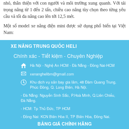
nhỏ, thân thiện với con người và môi trường xung quanh. Với tải
trọng nâng từ 1 đến 2 tấn, chiều cao nâng tùy chọn theo từng yêu
cầu và tối đa nâng cao lên tới 12,5 mét.
Một số model xe nâng điện mini được sử dụng phổ biến tại Việt
Nam:
XE NÂNG TRUNG QUỐC HELI
Chính xác - Tiết kiệm - Chuyên Nghiệp
Hà Nội - Nghệ An HCM - Đà Nẵng - Đồng Nai-HCM
xenanghelibm@gmail.com
Khu dịch vụ sân bay gia lâm, 48 Đàm Quang Trung,
Phúc Đồng, Q. Long Biên, Hà Nội.
- Đà Nẵng: Nguyễn Sinh Sắc, P.Hoà Minh, Q.Liên Chiểu,
Đà Nẵng.
- HCM: Tp Thủ Đức, TP HCM
- Đồng Nai: KCN Biên Hòa II, TP Biên Hòa, Đồng Nai.
BẢNG GIÁ CHÍNH HÃNG