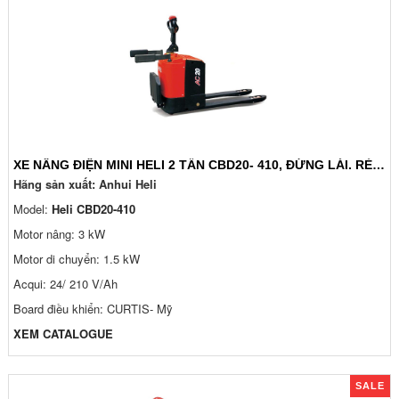
XE NÂNG ĐIỆN MINI HELI 2 TẤN CBD20- 410, ĐỨNG LÁI. RẺ NHẤT
Hãng sản xuất: Anhui Heli
Model:
Heli CBD20-410
Motor nâng: 3 kW
Motor di chuyển: 1.5 kW
Acqui: 24/ 210 V/Ah
Board điều khiển: CURTIS- Mỹ
XEM CATALOGUE
SALE