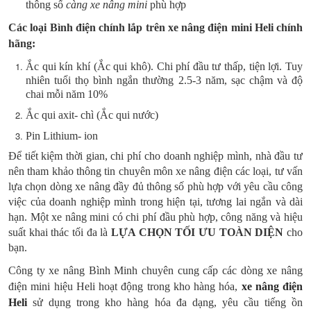
thông số
càng
xe nâng mini
phù hợp
Các loại Bình điện chính lắp trên xe nâng điện mini Heli chính
hãng:
Ắc qui kín khí (Ắc qui khô). Chi phí đầu tư thấp, tiện lợi. Tuy
nhiên tuổi thọ bình ngắn thường 2.5-3 năm, sạc chậm và độ
chai mỗi năm 10%
Ắc qui axit- chì (Ắc qui nước)
Pin Lithium- ion
Để tiết kiệm thời gian, chi phí cho doanh nghiệp mình, nhà đầu tư
nên tham khảo thông tin chuyên môn xe nâng điện các loại, tư vấn
lựa chọn dòng xe nâng đầy đủ thông số phù hợp với yêu cầu công
việc của doanh nghiệp mình trong hiện tại, tương lai ngắn và dài
hạn. Một xe nâng mini có chi phí đầu phù hợp, công năng và hiệu
suất khai thác tối đa là
LỰA CHỌN TỐI ƯU TOÀN DIỆN
cho
bạn.
Công ty xe nâng Bình Minh chuyên cung cấp các dòng xe nâng
điện mini hiệu Heli hoạt động trong kho hàng hóa,
xe nâng điện
Heli
sử dụng trong kho hàng hóa đa dạng, yêu cầu tiếng ồn