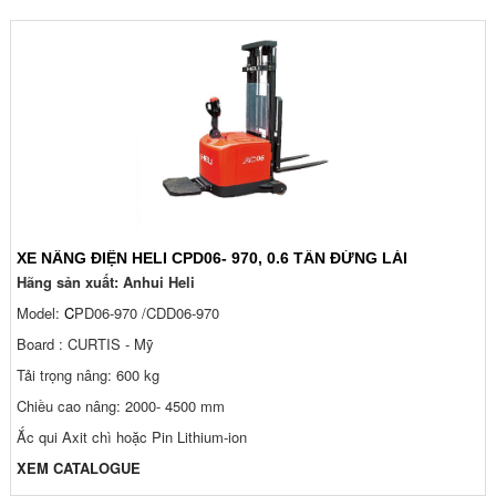
XE NÂNG ĐIỆN HELI CPD06- 970, 0.6 TẤN ĐỨNG LÁI
Hãng sản xuất: Anhui Heli
Model:
C
PD06-970 /CDD06-970
Board : CURTIS - Mỹ
Tải trọng nâng: 600 kg
Chiều cao nâng: 2000- 4500 mm
Ắc qui Axit chì hoặc Pin Lithium-ion
XEM CATALOGUE