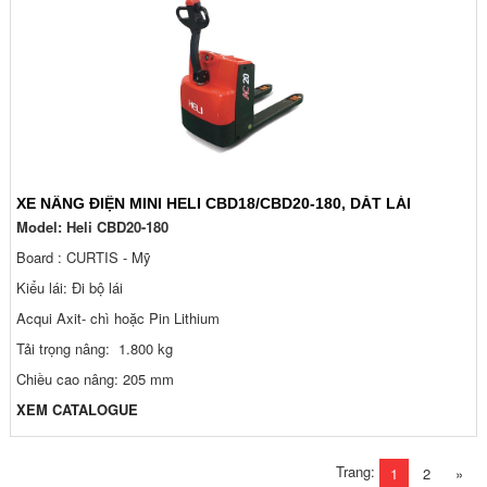
XE NÂNG ĐIỆN MINI HELI CBD18/CBD20-180, DẮT LÁI
Model: Heli CBD20-180
Board : CURTIS - Mỹ
Kiểu lái: Đi bộ lái
Acqui Axit- chì hoặc Pin Lithium
Tải trọng nâng: 1.800 kg
Chiều cao nâng: 205 mm
XEM CATALOGUE
Trang:
1
2
»