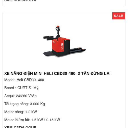
SALE
XE NÂNG ĐIỆN MINI HELI CBD30-460, 3 TẤN ĐỨNG LÁI
Model:
Heli CBD30
- 460
Board : CURTIS- Mỹ
Acqui: 24/280 V/Ah
Tải trọng nâng: 3.000 Kg
Motor nâng: 1.2 kW
Motor lái/trợ lái: 1.5 kW / 0.15 kW
XEM CATALOGUE