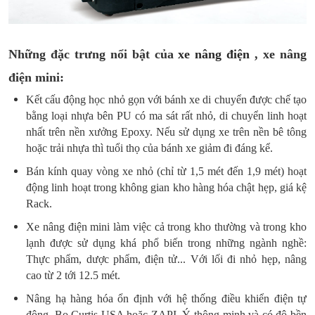
Những đặc trưng nổi bật của
xe nâng điện
, xe nâng
điện mini:
Kết cấu động học nhỏ gọn với bánh xe di chuyển được chế tạo
bằng loại nhựa bên PU có ma sát rất nhỏ, di chuyển linh hoạt
nhất trên nền xưởng Epoxy. Nếu sử dụng xe trên nền bê tông
hoặc trải nhựa thì tuổi thọ của bánh xe giảm đi đáng kể.
Bán kính quay vòng xe nhỏ (chỉ từ 1,5 mét đến 1,9 mét) hoạt
động linh hoạt trong không gian kho hàng hóa chật hẹp, giá kệ
Rack.
Xe nâng điện mini làm việc cả trong kho thường và trong kho
lạnh được sử dụng khá phổ biến trong những ngành nghề:
Thực phẩm, dược phẩm, điện tử... Với lối đi nhỏ hẹp, nâng
cao từ 2 tới 12.5 mét.
Nâng hạ hàng hóa ổn định với hệ thống điều khiển điện tự
động, Bo Curtis USA hoặc ZAPI, Ý thông minh và có độ bền