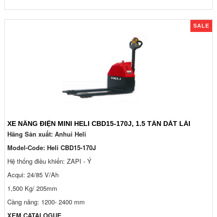
SALE
XE NÂNG ĐIỆN MINI HELI CBD15-170J, 1.5 TẤN DẮT LÁI
Hãng Sản xuất: Anhui Heli
Model-Code:
Heli CBD15-170J
Hệ thống điều khiển: ZAPI - Ý
Acqui: 24/85 V/Ah
1,500 Kg/ 205mm
Càng nâng: 1200- 2400 mm
XEM CATALOGUE