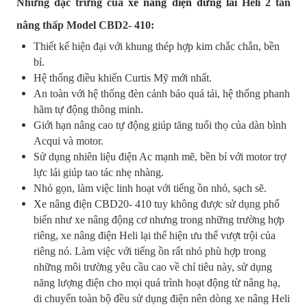
Những đặc trưng của
xe nâng điện đứng lái
Heli 2 tấn
nâng thấp Model CBD2- 410:
Thiết kế hiện đại với khung thép hợp kim chắc chắn, bền
bỉ.
Hệ thống điều khiển Curtis Mỹ mới nhất.
An toàn với hệ thống đèn cảnh báo quá tải, hệ thống phanh
hãm tự động thông minh.
Giới hạn nâng cao tự động giúp tăng tuổi thọ của dàn bình
Acqui và motor.
Sử dụng nhiên liệu điện Ac mạnh mẽ, bền bỉ với motor trợ
lực lái giúp tao tác nhẹ nhàng.
Nhỏ gọn, làm việc linh hoạt với tiếng ồn nhỏ, sạch sẽ.
Xe nâng điện CBD20- 410 tuy không được sử dụng phổ
biến như xe nâng động cơ nhưng trong những trường hợp
riêng, xe nâng điện Heli lại thể hiện ưu thế vượt trội của
riêng nó. Làm việc với tiếng ồn rất nhỏ phù hợp trong
những môi trường yêu cầu cao về chỉ tiêu này, sử dụng
năng lượng điện cho mọi quá trình hoạt động từ nâng hạ,
di chuyển toàn bộ đều sử dụng điện nên dòng xe nâng Heli