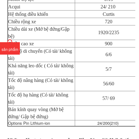
Acqui
24/ 210
Hệ thống điều khiển
Curtis
Chiều rộng xe
720
Chiều dài xe (Mở bệ đứng/Gập
1920/2235
bệ)
Chiều cao xe
900
sản phẩm
Tốc độ di chuyển (Có tải/ không
6/6
tải)
Khả năng leo dốc ( Có tải/ không
5/7
tải)
Tốc độ nâng hàng (Có tải/ không
56/60
tải)
Tốc độ hạ hàng (Có tải/ không
57/ 69
tải)
Bán kính quay vòng (Mở bệ
đứng/ Gập bệ đứng)
Options Pin Lithium-ion
24/200(210)