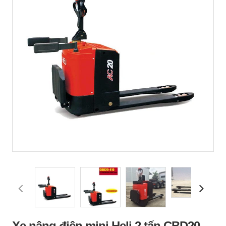
Xe nâng điện mini Heli 2 tấn CBD20-