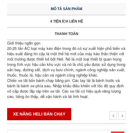
MÔ TẢ SẢN PHẨM
4 TIỆN ÍCH LIÊN HỆ
THANH TOÁN
Giới thiệu ngắn gọn
20-25 tấn AC loại máy kéo điện trong đó có sự xuất hiện phổ biến và
hiệu suất đáng tin cậy là một thế hệ mới của máy kéo thân thiện với
môi trường được thiết kế bởi Heli. Nó là một loại thiết bị quan trọng
trong lĩnh vực hậu cần khu vực và nó là chủ yếu được sử dụng trong
sân bay, đường sắt, dịch vụ bưu chính, ngành công nghiệp sản xuất,
thuốc, thuốc lá, hậu cần và ngành công nghiệp khác.
Chiếc xe tải bốn bánh chạy bằng pin. Các tay lái là bánh trước và
bánh là bánh xe phía sau. Nhập khẩu điều khiển với tốc độ quy định
vô cấp được lắp ráp trên xe tải. Các xe tải có hiệu quả năng lượng
cao, tiếng ồn thấp, dễ vận hành và lái linh hoạt.
XE NÂNG HELI BÁN CHẠY