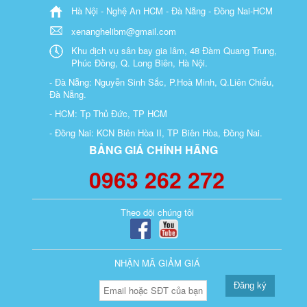
Hà Nội - Nghệ An HCM - Đà Nẵng - Đồng Nai-HCM
xenanghelibm@gmail.com
Khu dịch vụ sân bay gia lâm, 48 Đàm Quang Trung,
Phúc Đồng, Q. Long Biên, Hà Nội.
- Đà Nẵng: Nguyễn Sinh Sắc, P.Hoà Minh, Q.Liên Chiểu,
Đà Nẵng.
- HCM: Tp Thủ Đức, TP HCM
- Đồng Nai: KCN Biên Hòa II, TP Biên Hòa, Đồng Nai.
BẢNG GIÁ CHÍNH HÃNG
0963 262 272
Theo dõi chúng tôi
NHẬN MÃ GIẢM GIÁ
Đăng ký