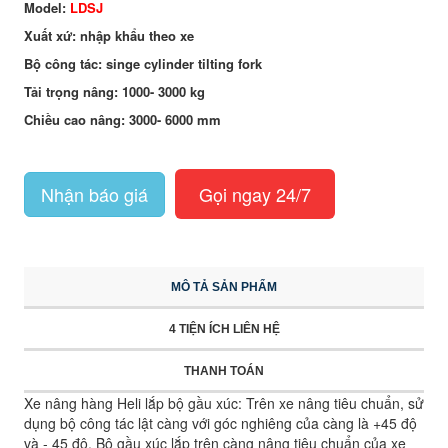
Model:
LDSJ
Xuất xứ: nhập khẩu theo xe
Bộ công tác: singe cylinder tilting fork
Tải trọng nâng: 1000- 3000 kg
Chiều cao nâng: 3000- 6000 mm
Nhận báo giá
Gọi ngay 24/7
MÔ TẢ SẢN PHẨM
4 TIỆN ÍCH LIÊN HỆ
THANH TOÁN
Xe nâng hàng Heli lắp bộ gầu xúc: Trên xe nâng tiêu chuẩn, sử
dụng bộ công tác lật càng với góc nghiêng của càng là +45 độ
và - 45 độ. Bộ gầu xúc lắp trên càng nâng tiêu chuẩn của xe