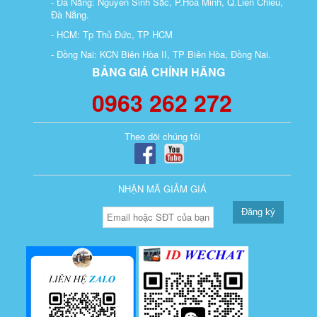
- Đà Nẵng: Nguyễn Sinh Sắc, P.Hoà Minh, Q.Liên Chiểu,
Đà Nẵng.
- HCM: Tp Thủ Đức, TP HCM
- Đồng Nai: KCN Biên Hòa II, TP Biên Hòa, Đồng Nai.
BẢNG GIÁ CHÍNH HÃNG
0963 262 272
Theo dõi chúng tôi
NHẬN MÃ GIẢM GIÁ
Đăng ký