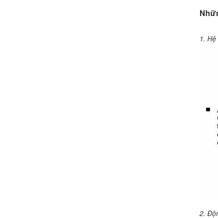
Nhữn
1. Hệ 
2. Độn