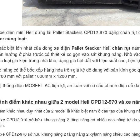
xe điện mini Heli đứng lái Pallet Stackers CPD12-970 dạng chân rụt 
er cùng loại:
hác biệt lớn nhất của dòng
xe điện Pallet Stacker Heli chân rụt
nằm 
n hướng ở phía trước có thiết kế co gọn vào sát khung nâng. Nhờ vào 
c loại giá kiện trong nhà kho, dạng giá bệt đất với hiệu suất cao, tiện 
 nâng có thể bốc xếp hàng hóa trên giá kệ dễ dàng với bán kính góc q
700 mm với pallet 1000mm x 1200 mm.
 thống điện MOSFET AC tiện lợi, an toàn với cơ cấu phanh điện dễ dàng
ánh điểm khác nhau giữa 2 model Heli CPD12-970 và xe nâ
ểm khác nhau duy nhất của 2 model là khác biệt nằm ở cấu tạo của khung nân
 xe CPD12-910 sở hữu khung nâng 2 tầng nâng có chiều cao nâng tự do v
mm.
xe CPD12-970 sở hữu khung nâng 2 tầng nâng 2 xylanh nâng chiều cao nân