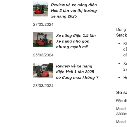
Review về xe nâng điện
Heli 2 tấn với thị trường
xe nâng 2025
27/03/2024
Dòng 
Stack
Xe nâng điện 1.5 tấn -
Xe nâng nhỏ gọn
K
nhưng mạnh mẽ
dẫ
cá
25/03/2024
Xe
Review về xe nâng
2
điện Heli 1 tấn 2025
Hệ
có đáng mua không ?
23/03/2024
So s
Đặc đi
Model
3300
Model 