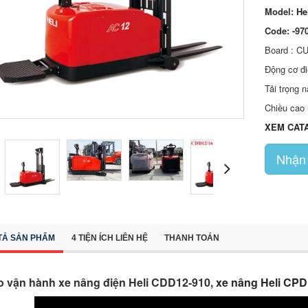
Model:
He
Code: -970
Board : C
Động cơ đi
Tải trọng 
Chiều cao
XEM CAT
Nhận 
TẢ SẢN PHẨM
4 TIỆN ÍCH LIÊN HỆ
THANH TOÁN
o vận hành xe nâng điện Heli CDD12-910,
xe nâng Heli CPD