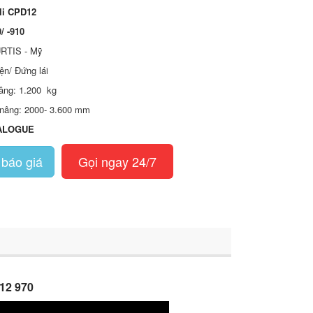
li CPD12
/ -910
URTIS - Mỹ
ện/ Đứng lái
nâng: 1.200 kg
 nâng: 2000- 3.600 mm
ALOGUE
báo giá
Gọi ngay 24/7
12 970