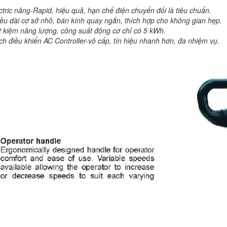
ctric nâng-Rapid, hiệu quả, hạn chế điện chuyển đổi là tiêu chuẩn.
iều dài cơ sở nhỏ, bán kính quay ngắn, thích hợp cho không gian hẹp.
ết kiệm năng lượng, công suất động cơ chỉ có 5 kWh.
ch điều khiển AC Controller-vô cấp, tín hiệu nhanh hơn, đa nhiệm vụ.