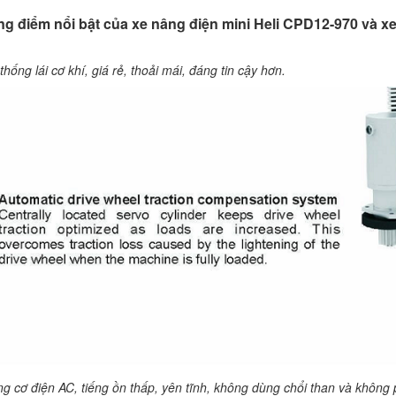
g điểm nổi bật của xe nâng điện mini Heli CPD12-970 và x
thống lái cơ khí, giá rẻ, thoải mái, đáng tin cậy hơn.
g cơ điện AC, tiếng ồn thấp, yên tĩnh, không dùng chổi than và không p