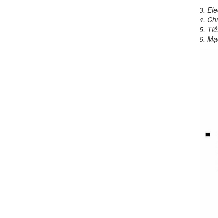
3. Ele
4. Ch
5. Ti
6. Mạ