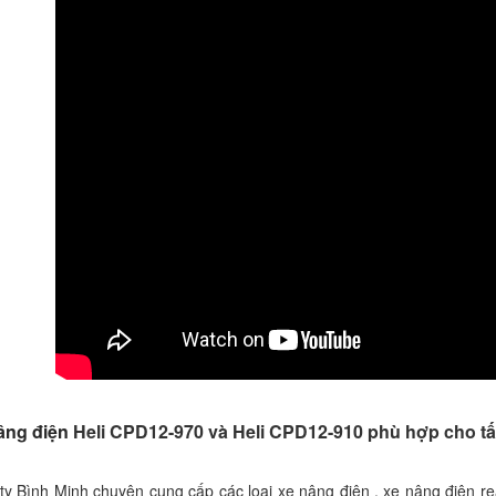
âng điện
Heli CPD12-970 và Heli CPD12-910 phù hợp cho tất c
ty Bình Minh chuyên cung cấp các loại xe nâng điện , xe nâng điện reac