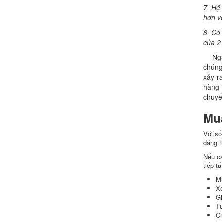
7. Hệ 
hơn vớ
8. Có 
của 2
Ngày 
chúng
xảy r
hàng 
chuyể
Mu
Với số
đáng t
Nếu cá
tiếp t
Mu
Xe
Gi
Tư
Ch