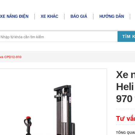
XE NÂNG ĐIỆN
XE KHÁC
BÁO GIÁ
HƯỚNG DẪN
TÌM 
0 và CPD12-910
Xe 
Heli
970
Tư vấ
TỔNG QUA