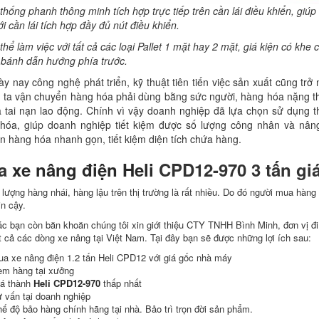
thống phanh thông minh tích hợp trực tiếp trên cần lái điều khiển, giú
i cần lái tích hợp đầy đủ nút điều khiển.
thể làm việc với tất cả các loại Pallet 1 mặt hay 2 mặt, giá kiện có kh
 bánh dẫn hướng phía trước.
nay công nghệ phát triển, kỹ thuật tiên tiến việc sản xuất cũng trở 
 ta vận chuyển hàng hóa phải dùng bằng sức người, hàng hóa nặng thì 
a tai nạn lao động. Chính vì vậy doanh nghiệp đã lựa chọn sử dụng t
hóa, giúp doanh nghiệp tiết kiệm được số lượng công nhân và nân
n hàng hóa nhanh gọn, tiết kiệm diện tích chứa hàng.
a
xe nâng điện Heli
CPD12-970 3 tấn gi
 lượng hàng nhái, hàng lậu trên thị trường là rất nhiều. Do đó người mua hàng 
in cậy.
c bạn còn băn khoăn chúng tôi xin giới thiệu CTY TNHH Bình Minh, đơn vị đi đ
ất cả các dòng xe nâng tại Việt Nam. Tại đây bạn sẽ được những lợi ích sau:
a xe nâng điện 1.2 tấn Heli CPD12 với giá gốc nhà máy
m hàng tại xưởng
á thành
H
eli CPD12-970
thấp nhất
 vấn tại doanh nghiệp
ế độ bảo hàng chính hãng tại nhà. Bảo trì trọn đời sản phẩm.