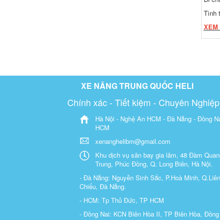
Tình 
XEM
XE NÂNG TRUNG QUỐC HELI
Chính xác - Tiết kiệm - Chuyên Nghiệp
Hà Nội - Nghệ An HCM - Đà Nẵng - Đồng Na
HCM
xenanghelibm@gmail.com
Khu dịch vụ sân bay gia lâm, 48 Đàm Quan
Trung, Phúc Đồng, Q. Long Biên, Hà Nội.
- Đà Nẵng: Nguyễn Sinh Sắc, P.Hoà Minh, Q.Liê
Chiểu, Đà Nẵng.
- HCM: Tp Thủ Đức, TP HCM
- Đồng Nai: KCN Biên Hòa II, TP Biên Hòa, Đồng