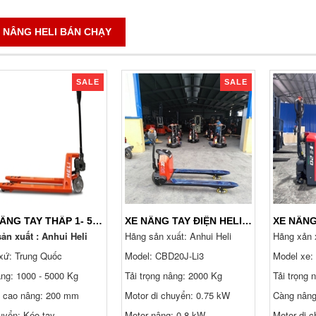
 NÂNG HELI BÁN CHẠY
SALE
SALE
XE NÂNG TAY THẤP 1- 5 TẤN. PHÂN LOẠI VÀ BÁO GIÁ 24/7
XE NÂNG TAY ĐIỆN HELI CBD20J-LI3 PIN LITHIUM, ĐI BỘ LÁI
ản xuất : Anhui Heli
Hãng sản xuất: Anhui Heli
Hãng xản x
xứ: Trung Quốc
Model: CBD20J-Li3
Model xe:
ng: 1000 - 5000 Kg
Tải trọng nâng: 2000 Kg
Tải trọng 
 cao nâng: 200 mm
Motor di chuyển: 0.75 kW
Càng nân
uyển: Kéo tay
Motor nâng: 0.8 kW
Motor di 