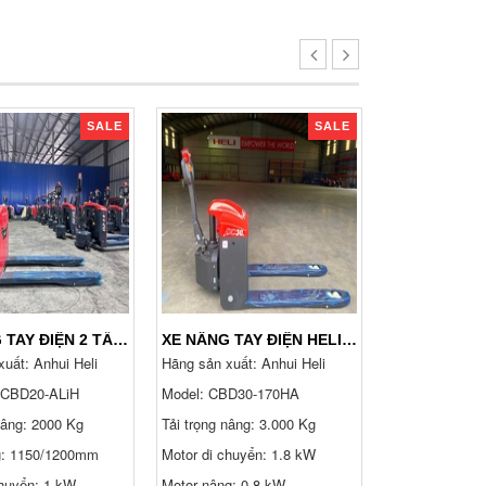
SALE
SALE
XE NÂNG TAY ĐIỆN 2 TẤN CBD20-ALIH HIỆU HELI, DẮT LÁI
XE NÂNG TAY ĐIỆN HELI 3 TẤN CBD30-170HA
uất: Anhui Heli
Hãng sản xuất: Anhui Heli
Hãng sản xuất
 CBD20-ALiH
Model: CBD30-170HA
Model:
Heli C
nâng: 2000 Kg
Tải trọng nâng: 3.000 Kg
Tải trọng nâng:
g: 1150/1200mm
Motor di chuyển: 1.8 kW
Chiều cao nâng
4,500 mm
chuyển: 1 kW
Motor nâng: 0.8 kW