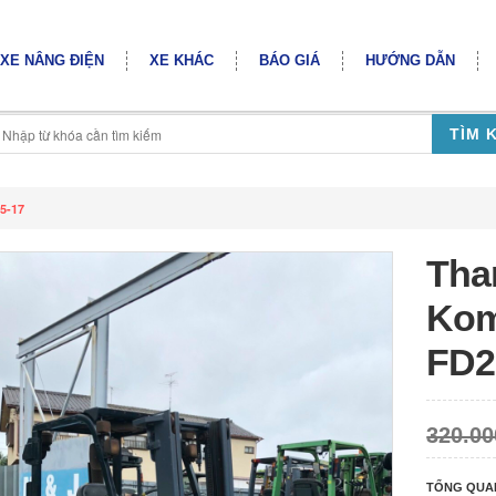
XE NÂNG ĐIỆN
XE KHÁC
BÁO GIÁ
HƯỚNG DẪN
TÌM 
5-17
Tha
Koma
FD2
320.00
TỔNG QUA