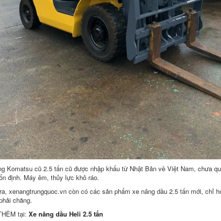
g Komatsu cũ 2.5 tấn cũ được nhập khẩu từ Nhật Bản về Việt Nam, chưa qu
ổn định. Máy êm, thủy lực khô ráo.
ra, xenangtrungquoc.vn còn có các sản phẩm xe nâng dầu 2.5 tấn mới, chỉ hơn
phải chăng.
HÊM tại:
Xe nâng dầu Heli 2.5 tấn