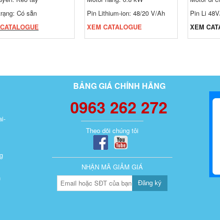
trạng: Có sẵn
Pin Lithium-ion: 48/20 V/Ah
Pin Li 48
 CATALOGUE
XEM CATALOGUE
XEM CAT
BẢNG GIÁ CHÍNH HÃNG
0963 262 272
i-
Theo dõi chúng tôi
g
NHẬN MÃ GIẢM GIÁ
n
Đăng ký