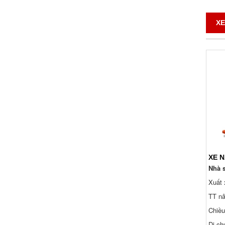
XE
Nhà s
Xuất 
TT nâ
Chiều
Di ch