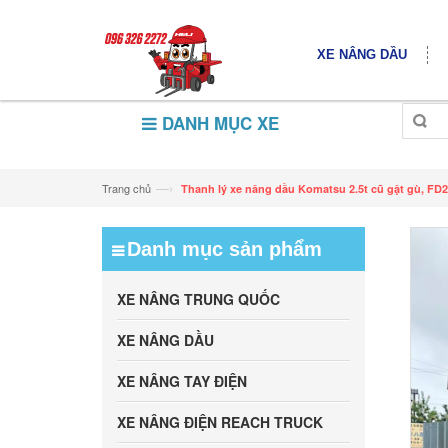
XE NÂNG DẦU
DANH MỤC XE
—›
Trang chủ
Thanh lý xe nâng dầu Komatsu 2.5t cũ gật gù, FD2
Danh mục sản phẩm
XE NÂNG TRUNG QUỐC
XE NÂNG DẦU
XE NÂNG TAY ĐIỆN
XE NÂNG ĐIỆN REACH TRUCK