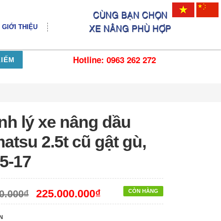
GIỚI THIỆU
Hotline: 0963 262 272
KIẾM
nh lý xe nâng dầu
tsu 2.5t cũ gật gù,
5-17
225.000.000₫
CÒN HÀNG
0.000₫
N