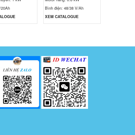
Động cơ điện 
V/20Ah
Bình điện: 48/38 V/Ah
Acqui khô hoặc
ALOGUE
XEM CATALOGUE
XEM CATALO