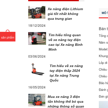
Xe nâng điện Lithium
MÔ 
giá tốt nhất không
qua trung gian
18/12/2024
Bán t
Tìm hiểu tổng quan
Tổng 
sản phẩm
về xe nâng tay điện
Năm s
cao tại Xe nâng Bình
Model
Minh
Khung 
03/06/2024
Lốp di
Tìm hiểu về xe nâng
Chiều 
tay điện thấp 2024
tại Xe nâng Trung
Chiều
Quốc
Bảo hà
16/05/2024
Đánh g
Đơn gi
Mua xe nâng 3 điện
tấn không thể bỏ qua
những thông số quan