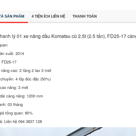
TẢ SẢN PHẨM
4 TIỆN ÍCH LIÊN HỆ
THANH TOÁN
hanh lý 01
xe nâng dầu Komatsu cũ 2.5t
(2.5 tấn), FD25-17 càn
quan:
ản xuất: 2014
: FD25-17
nâng cao: 2 tầng 2 lao 3 mét
 chuyển: 4 lốp đúc đặc (50%)
cao nâng: 3 mét
 dài càng nâng: 1200 mm
nh: 03 tháng
iá tổng quan: 85%
á: Liên hệ 094 3837 128