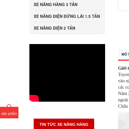
XE NÂNG HÀNG 3 TẤN
XE NÂNG ĐIỆN ĐỨNG LÁI 1.5 TẤN
XE NÂNG ĐIỆN 2 TẤN
MÔ 
Giới 
Toyot
vào n
các c
Năm 2
ngoài
Châu 
sản phẩm
TIN TỨC XE NÂNG HÀNG