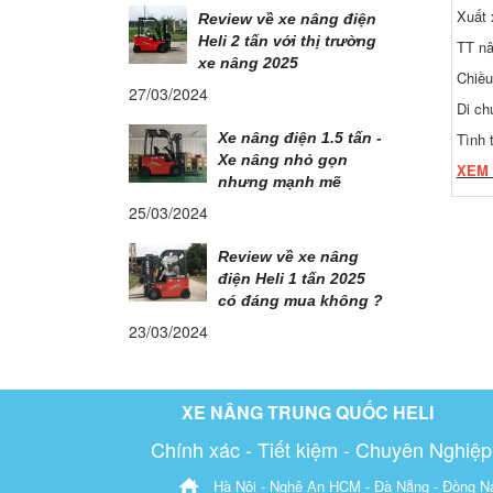
Xuất 
Review về xe nâng điện
Heli 2 tấn với thị trường
TT nâ
xe nâng 2025
Chiều
27/03/2024
Di ch
Tình 
Xe nâng điện 1.5 tấn -
Xe nâng nhỏ gọn
XEM
nhưng mạnh mẽ
25/03/2024
Review về xe nâng
điện Heli 1 tấn 2025
có đáng mua không ?
23/03/2024
XE NÂNG TRUNG QUỐC HELI
Chính xác - Tiết kiệm - Chuyên Nghiệp
Hà Nội - Nghệ An HCM - Đà Nẵng - Đồng Na