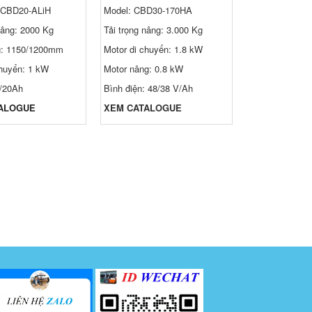
 CBD20-ALiH
Model: CBD30-170HA
Model:
Heli C
nâng: 2000 Kg
Tải trọng nâng: 3.000 Kg
Tải trọng nâng:
g: 1150/1200mm
Motor di chuyển: 1.8 kW
Chiều cao nâng
4,500 mm
chuyển: 1 kW
Motor nâng: 0.8 kW
Động cơ điện 
V/20Ah
Bình điện: 48/38 V/Ah
Acqui khô hoặc
ALOGUE
XEM CATALOGUE
XEM CATALO