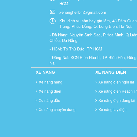
HCM
xenanghelibm@gmail.com
Khu dịch vụ sân bay gia lâm, 48 Đàm Quan
Trung, Phúc Đồng, Q. Long Biên, Hà Nội.
- Đà Nẵng: Nguyễn Sinh Sắc, P.Hoà Minh, Q.Liê
Chiểu, Đà Nẵng.
- HCM: Tp Thủ Đức, TP HCM
- Đồng Nai: KCN Biên Hòa II, TP Biên Hòa, Đồng
Nai.
XE NÂNG
XE NÂNG ĐIỆN
Xe nâng hàng
Xe nâng điện ngồi lái
Xe nâng điện
Xe nâng điện Reach Tr
Xe nâng dầu
Xe nâng điện đứng lái
Xe nâng chuyên dụng
Xe nâng tay điện