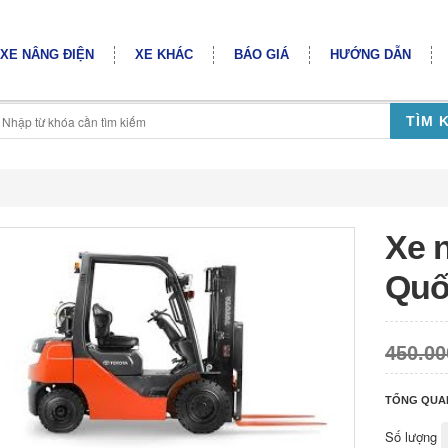
XE NÂNG ĐIỆN
XE KHÁC
BÁO GIÁ
HƯỚNG DẪN
TÌM 
Xe 
Quố
450.00
TỔNG QUA
Số lượng