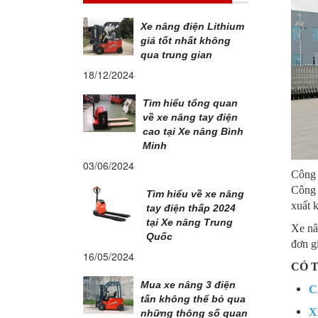
Xe nâng điện Lithium
giá tốt nhất không
qua trung gian
18/12/2024
Tìm hiểu tổng quan
về xe nâng tay điện
cao tại Xe nâng Bình
Minh
03/06/2024
Công 
Công 
Tìm hiểu về xe nâng
xuất k
tay điện thấp 2024
tại Xe nâng Trung
Xe nâ
Quốc
đơn g
16/05/2024
CÓ 
Mua xe nâng 3 điện
C
tấn không thể bỏ qua
X
những thông số quan