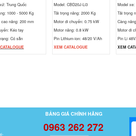
xứ: Trung Quốc
Model: CBD20J-Li3
Model xe:
ng: 1000 - 5000 Kg
Tải trọng nâng: 2000 Kg
Tải trọng 
 cao nâng: 200 mm
Motor di chuyển: 0.75 kW
Càng nân
uyển: Kéo tay
Motor nâng: 0.8 kW
Motor di 
trạng: Có sẵn
Pin Lithium-ion: 48/20 V/Ah
Pin Li 48
 CATALOGUE
XEM CATALOGUE
XEM CAT
BẢNG GIÁ CHÍNH HÃNG
0963 262 272
i-