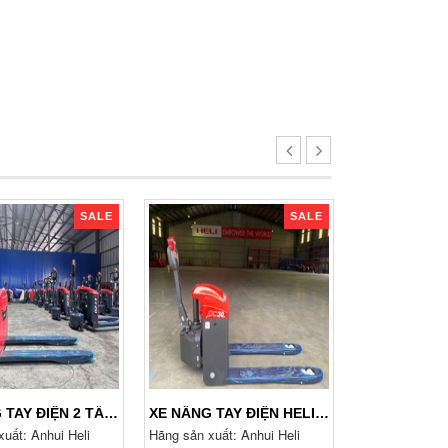
SALE
SALE
XE NÂNG TAY ĐIỆN 2 TẤN CBD20-ALIH HIỆU HELI, DẮT LÁI
XE NÂNG TAY ĐIỆN HELI 3 TẤN CBD30-170HA
uất: Anhui Heli
Hãng sản xuất: Anhui Heli
Hãng sản xuất