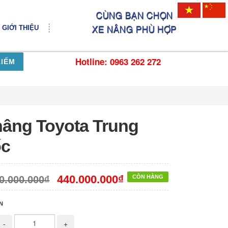
GIỚI THIỆU
Hotline: 0963 262 272
KIẾM
nâng Toyota Trung
c
440.000.000₫
CÒN HÀNG
0.000.000₫
N
-
+