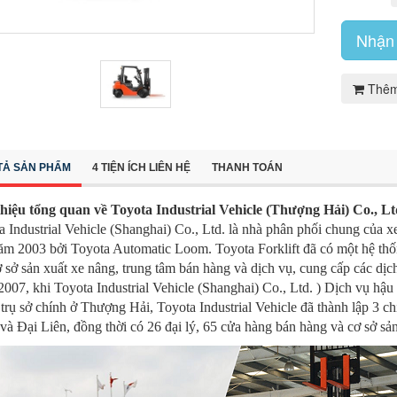
Nhận 
Thêm
TẢ SẢN PHẨM
4 TIỆN ÍCH LIÊN HỆ
THANH TOÁN
thiệu tổng quan về Toyota Industrial Vehicle (Thượng Hải) Co., Lt
a Industrial Vehicle (Shanghai) Co., Ltd. là nhà phân phối chung của 
ăm 2003 bởi Toyota Automatic Loom. Toyota Forklift đã có một hệ th
ơ sở sản xuất xe nâng, trung tâm bán hàng và dịch vụ, cung cấp các dị
007, khi Toyota Industrial Vehicle (Shanghai) Co., Ltd. ) Dịch vụ hậu
 trụ sở chính ở Thượng Hải, Toyota Industrial Vehicle đã thành lập 3 c
và Đại Liên, đồng thời có 26 đại lý, 65 cửa hàng bán hàng và cơ sở sản