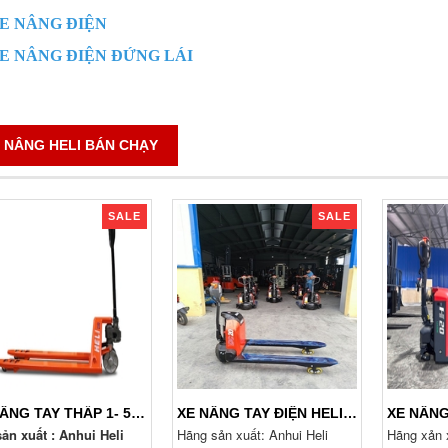
E NÂNG ĐIỆN
E NÂNG ĐIỆN ĐỨNG LÁI
 NÂNG HELI BÁN CHẠY
SALE
SALE
XE NÂNG TAY THẤP 1- 5 TẤN. PHÂN LOẠI VÀ BÁO GIÁ 24/7
XE NÂNG TAY ĐIỆN HELI CBD20J-LI3 PIN LITHIUM, ĐI BỘ LÁI
ản xuất : Anhui Heli
Hãng sản xuất: Anhui Heli
Hãng xản x