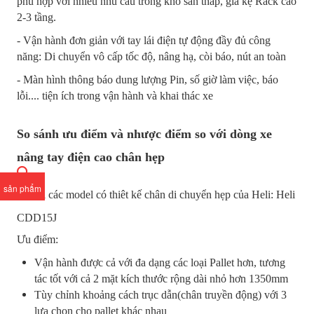
phù hợp với nhiều nhu cầu trong kho sàn thấp, giá kệ Rack cao
2-3 tầng.
- Vận hành đơn giản với tay lái điện tự động đầy đủ công
năng: Di chuyển vô cấp tốc độ, nâng hạ, còi báo, nút an toàn
- Màn hình thông báo dung lượng Pin, số giờ làm việc, báo
lỗi.... tiện ích trong vận hành và khai thác xe
So sánh ưu điểm và nhược điểm so với dòng xe
nâng tay điện cao chân hẹp
sản phẩm
So với các model có thiêt kế chân di chuyển hẹp của Heli: Heli
CDD15J
Ưu điểm:
Vận hành được cả với đa dạng các loại Pallet hơn, tương
tác tốt với cả 2 mặt kích thước rộng dài nhỏ hơn 1350mm
Tùy chỉnh khoảng cách trục dẫn(chân truyền động) với 3
lựa chọn cho pallet khác nhau