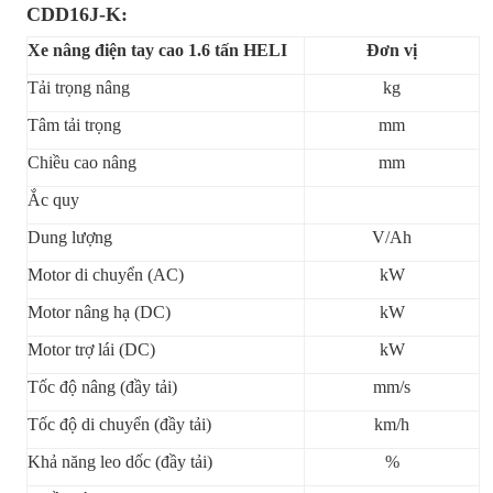
CDD16J-K:
Xe nâng điện tay cao 1.6 tấn HELI
Đơn vị
Tải trọng nâng
kg
Tâm tải trọng
mm
Chiều cao nâng
mm
Ắc quy
Dung lượng
V/Ah
Motor di chuyển (AC)
kW
Motor nâng hạ (DC)
kW
Motor trợ lái (DC)
kW
Tốc độ nâng (đầy tải)
mm/s
Tốc độ di chuyển (đầy tải)
km/h
Khả năng leo dốc (đầy tải)
%