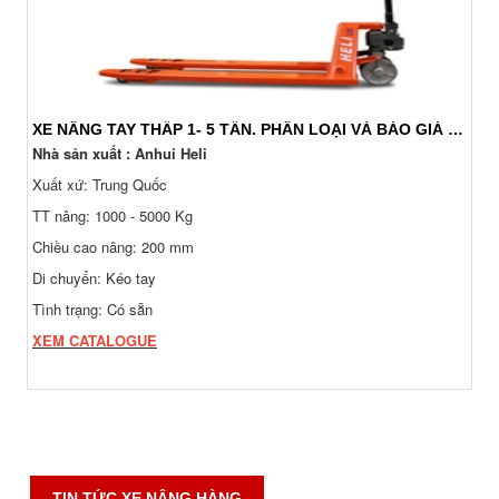
XE NÂNG TAY THẤP 1- 5 TẤN. PHÂN LOẠI VÀ BÁO GIÁ 24/7
Nhà sản xuất : Anhui Heli
Xuất xứ: Trung Quốc
TT nâng: 1000 - 5000 Kg
Chiều cao nâng: 200 mm
Di chuyển: Kéo tay
Tình trạng: Có sẵn
XEM CATALOGUE
TIN TỨC XE NÂNG HÀNG