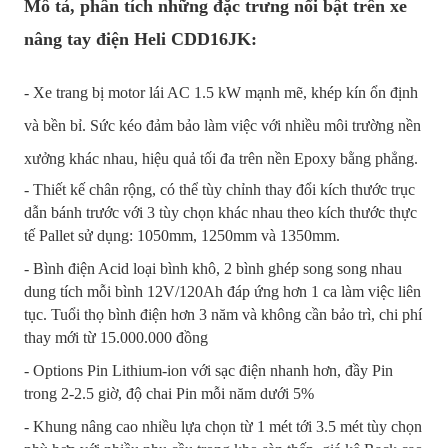
Mô tả, phân tích những đặc trưng nổi bật trên xe
nâng tay điện Heli CDD16JK:
- Xe trang bị motor lái AC 1.5 kW mạnh mẽ, khép kín ổn định
và bền bỉ. Sức kéo đảm bảo làm việc với nhiều môi trường nền
xưởng khác nhau, hiệu quả tối đa trên nền Epoxy bằng phẳng.
- Thiết kế chân rộng, có thể tùy chỉnh thay đổi kích thước trục
dẫn bánh trước với 3 tùy chọn khác nhau theo kích thước thực
tế Pallet sử dụng: 1050mm, 1250mm và 1350mm.
- Bình điện Acid loại bình khô, 2 bình ghép song song nhau
dung tích mỗi bình 12V/120Ah đáp ứng hơn 1 ca làm việc liên
tục. Tuổi thọ bình điện hơn 3 năm và không cần bảo trì, chi phí
thay mới từ 15.000.000 đồng
- Options Pin Lithium-ion với sạc điện nhanh hơn, đầy Pin
trong 2-2.5 giờ, độ chai Pin mỗi năm dưới 5%
- Khung nâng cao nhiều lựa chọn từ 1 mét tới 3.5 mét tùy chọn