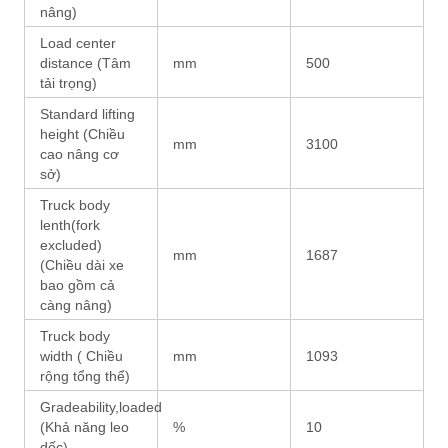
nâng)
Load center
distance (Tâm
mm
500
tải trọng)
Standard lifting
height (Chiều
mm
3100
cao nâng cơ
sở)
Truck body
lenth(fork
excluded)
mm
1687
(Chiều dài xe
bao gồm cả
càng nâng)
Truck body
width ( Chiều
mm
1093
rộng tổng thể)
Gradeability,loaded
(Khả năng leo
%
10
dốc)