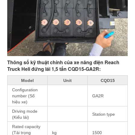
Thông số kỹ thuật chính của xe nâng điện Reach
Truck Heli đứng lái 1,5 tấn CQD15-GA2R:
Model
Unit
CQD15
Configuration
number (Số
GA2R
hiệu xe)
Driving mode
Station type
(Kiểu lái)
Rated capacity
(Tải trọng
kg
1500