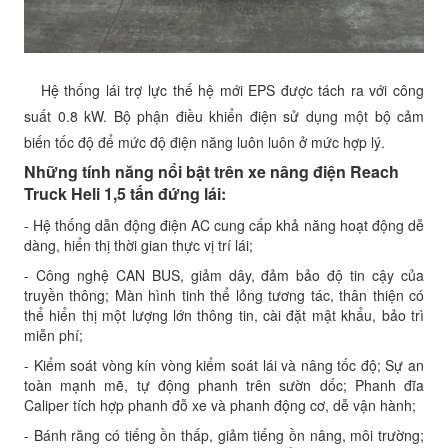
Hệ thống lái trợ lực thế hệ mới EPS được tách ra với công
suất 0.8 kW. Bộ phận điều khiển điện sử dụng một bộ cảm
biến tốc độ để mức độ điện năng luôn luôn ở mức hợp lý.
Những tính năng nổi bật trên xe nâng điện Reach
Truck Heli 1,5 tấn đứng lái:
- Hệ thống dẫn động điện AC cung cấp khả năng hoạt động dễ
dàng, hiển thị thời gian thực vị trí lái;
- Công nghệ CAN BUS, giảm dây, đảm bảo độ tin cậy của
truyền thông; Màn hình tinh thể lỏng tương tác, thân thiện có
thể hiển thị một lượng lớn thông tin, cài đặt mật khẩu, bảo trì
miễn phí;
- Kiểm soát vòng kín vòng kiểm soát lái và nâng tốc độ; Sự an
toàn mạnh mẽ, tự động phanh trên sườn dốc; Phanh đĩa
Caliper tích hợp phanh đỗ xe và phanh động cơ, dễ vận hành;
- Bánh răng có tiếng ồn thấp, giảm tiếng ồn nâng, môi trường;