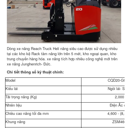
Dòng xe nâng Reach Truck Heli nâng siêu cao được sử dụng nhiều
tại các kho kệ Rack tầm nâng lớn trên 5 mét, kho ngoại quan, kho
trung chuyển hàng hóa. xe nâng tích hợp nhiều công nghệ mới trên
xe nâng Junghenrich- Đức.
Chi tiết thông số kỹ thuật chính:
Model
CQD20-GC
Kiểu lái
Ngồi lái- Se
Tải trọng nâng (Kg)
2,000
Nhiên liệu
Điện Ắc qu
Chiều cao nâng tối đa mm
4,600 - (8,5
Khung nâng
ZSM460