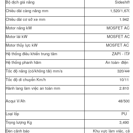
Bộ dịch giá nâng
Sideshifte
Chiều dài càng nâng mm
1,520/1,670
Chiều dài cơ sở xe mm
1.942
Motor nâng kW
MOSFET AC 1
Motor lái kW
MOSFET AC 
Motor thủy lực kW
MOSFET AC 0.
Hệ thống điều khiển trung tâm
ZAPI - ITAL
Hệ thống phanh hãm
An toàn- điện t
Tốc độ nâng (có/không tải) mm/s
320/440
Tốc độ di chuyển Km/h
10/11
Hành lang làm việc an toàn mm
2.810
Acqui V/Ah
48/500
Loại lốp
PU
Trọng lượng Kg
3,490
Đèn cảnh báo
Khu vực làm việc, cản