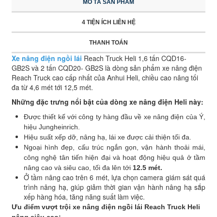
MÔ TẢ SẢN PHẨM
4 TIỆN ÍCH LIÊN HỆ
THANH TOÁN
Xe nâng điện ngồi lái
Reach Truck Heli 1,6 tấn CQD16-
GB2S và 2 tấn CQD20- GB2S là dòng sản phẩm xe nâng điện
Reach Truck cao cấp nhất của Anhui Heli, chiều cao nâng tối
đa từ 4,6 mét tới 12,5 mét.
Những đặc trưng nổi bật của dòng xe nâng điện Heli này:
Được thiết kế với công ty hàng đầu về xe nâng điện của Ý,
hiệu Jungheinrich.
Hiệu suất xếp dỡ, nâng hạ, lái xe được cải thiện tối đa.
Ngoại hình đẹp, cấu trúc ngắn gọn, vận hành thoải mái,
công nghệ tân tiến hiện đại và hoạt động hiệu quả ở tầm
nâng cao và siêu cao, tối đa lên tới
12.5 mét.
Ở tầm nâng cao trên 6 mét, lựa chọn camera giám sát quá
trình nâng hạ, giúp giảm thời gian vận hành nâng hạ sắp
xếp hàng hóa, tăng năng suất làm việc.
Ưu điểm vượt trội xe nâng điện ngồi lái Reach Truck Heli