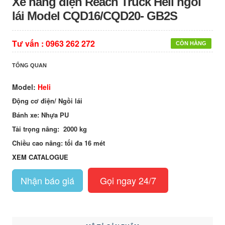
Xe nâng điện Reach Truck Heli ngồi
lái Model CQD16/CQD20- GB2S
Tư vấn :
0963 262 272
CÒN HÀNG
TỔNG QUAN
Model:
Heli
Động cơ điện/ Ngồi lái
Bánh xe: Nhựa PU
Tải trọng nâng: 2000 kg
Chiều cao nâng: tối đa 16 mét
XEM CATALOGUE
Nhận báo giá
Gọi ngay 24/7