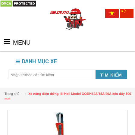
MENU
DANH MỤC XE
TÌM KIẾM
—›
Trang chủ
Xe nâng điện đứng lái Heli Model CQDH12A/15A/20A kéo đẩy 500
mm