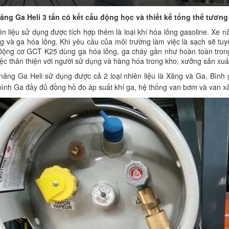
ng Ga Heli 3 tấn có kết cấu động học và thiết kế tổng thể tương
 liệu sử dụng được tích hợp thêm là loại khí hóa lỏng gasoline. Xe nân
g và ga hóa lỏng. Khi yêu cầu của môi trường làm việc là sạch sẽ tuyệt
Động cơ GCT K25 dùng ga hóa lỏng, ga cháy gần như hoàn toàn trong 
iệc thân thiện với người sử dụng và hàng hóa trong kho, xưởng sản xuấ
ng Ga Heli sử dụng được cả 2 loại nhiên liệu là Xăng và Ga, Bình g
bình Ga đầy đủ đồng hồ đo áp suất khí ga, hệ thống van bơm và van xả