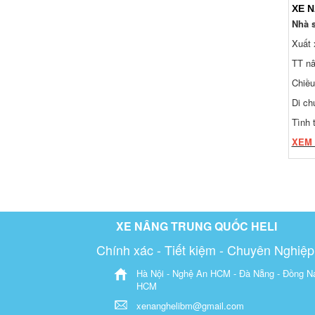
Nhà s
Xuất 
TT nâ
Chiều
Di ch
Tình 
XEM
XE NÂNG TRUNG QUỐC HELI
Chính xác - Tiết kiệm - Chuyên Nghiệp
Hà Nội - Nghệ An HCM - Đà Nẵng - Đồng Na
HCM
xenanghelibm@gmail.com