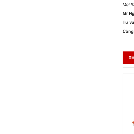
Mọi th
Mr Ng
Tư vấ
Công 
XE