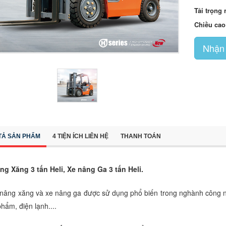
Tải trọng
Chiều cao
Nhận 
TẢ SẢN PHẨM
4 TIỆN ÍCH LIÊN HỆ
THANH TOÁN
ng Xăng 3 tấn Heli, Xe nâng Ga 3 tấn Heli.
ng xăng và xe nâng ga được sử dụng phổ biến trong nghành công nghi
hẩm, điện lạnh....