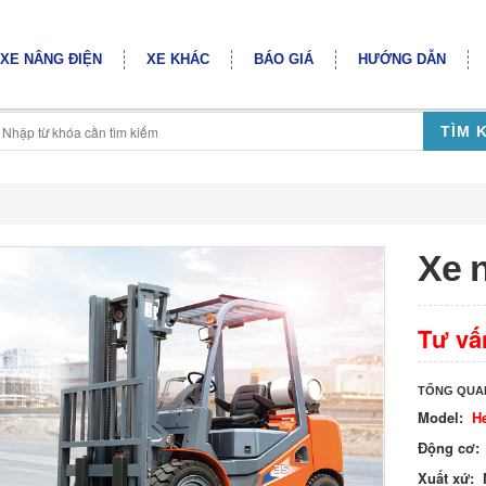
XE NÂNG ĐIỆN
XE KHÁC
BÁO GIÁ
HƯỚNG DẪN
TÌM 
Xe 
Tư vấ
TỔNG QUA
Model:
He
Động cơ:
Xuất xứ: 