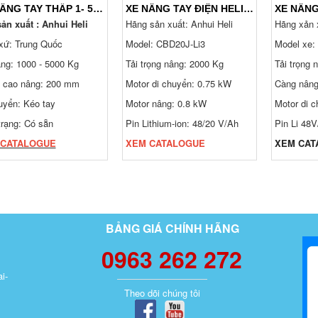
XE NÂNG TAY THẤP 1- 5 TẤN. PHÂN LOẠI VÀ BÁO GIÁ 24/7
XE NÂNG TAY ĐIỆN HELI CBD20J-LI3 PIN LITHIUM, ĐI BỘ LÁI
ản xuất : Anhui Heli
Hãng sản xuất: Anhui Heli
Hãng xản x
xứ: Trung Quốc
Model: CBD20J-Li3
Model xe:
ng: 1000 - 5000 Kg
Tải trọng nâng: 2000 Kg
Tải trọng 
 cao nâng: 200 mm
Motor di chuyển: 0.75 kW
Càng nân
uyển: Kéo tay
Motor nâng: 0.8 kW
Motor di 
trạng: Có sẵn
Pin Lithium-ion: 48/20 V/Ah
Pin Li 48
 CATALOGUE
XEM CATALOGUE
XEM CAT
BẢNG GIÁ CHÍNH HÃNG
0963 262 272
i-
Theo dõi chúng tôi