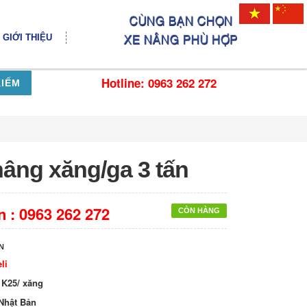
GIỚI THIỆU
Hotline: 0963 262 272
KIẾM
nâng xăng/ga 3 tấn
n :
0963 262 272
CÒN HÀNG
N
li
 K25/ xăng
Nhật Bản