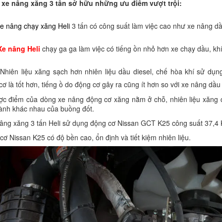
xe nâng xăng 3 tấn sở hữu những ưu điểm vượt trội:
e nâng chạy xăng Heli
3 tấn có công suất làm việc cao như xe nâng dầ
Xe nâng Heli
chạy ga ga làm việc có tiếng ồn nhỏ hơn xe chạy dầu, khí 

Nhiên liệu xăng sạch hơn nhiên liệu dầu diesel, chế hòa khí sử dụ
cơ là tốt hơn, tiếng ồ do động cơ gây ra cũng ít hơn so với xe nâng dầ
 điểm của dòng xe nâng động cơ xăng nằm ở chỗ, nhiên liệu xăng có
ành khác nhau của buồng đốt.
ng xăng 3 tấn Heli sử dụng động cơ Nissan GCT K25 công suất 37,4 
ơ Nissan K25 có độ bền cao, ổn định và tiết kiệm nhiên liệu.