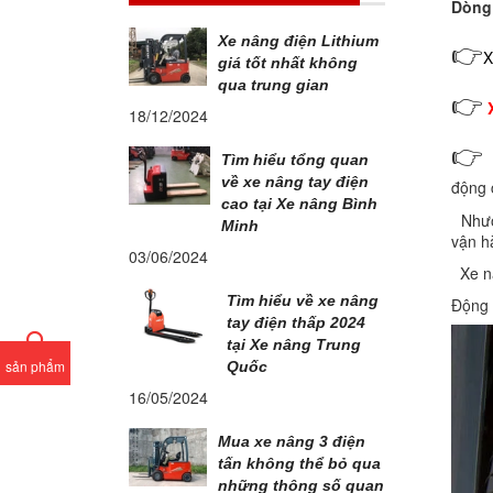
Dòng 
Xe nâng điện Lithium
👉
X
giá tốt nhất không
qua trung gian
👉
18/12/2024

Tìm hiểu tổng quan
về xe nâng tay điện
động 
cao tại Xe nâng Bình
Nhược
Minh
vận h
03/06/2024
Xe nâ
Tìm hiểu về xe nâng
Động c
tay điện thấp 2024
tại Xe nâng Trung
sản phẩm
Quốc
16/05/2024
Mua xe nâng 3 điện
tấn không thể bỏ qua
những thông số quan