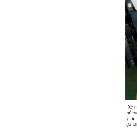
Xe nâ
thế cự
lý lớ
lựa c