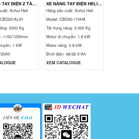
XE NÂNG TAY ĐIỆN 2 TẤN CBD20-ALIH HIỆU HELI, DẮT LÁI
XE NÂNG TAY ĐIỆN HELI 3 TẤN CBD30-170HA
uất: Anhui Heli
Hãng sản xuất: Anhui Heli
Hãng sản xuất
 CBD20-ALiH
Model: CBD30-170HA
Model:
Heli C
nâng: 2000 Kg
Tải trọng nâng: 3.000 Kg
Tải trọng nâng:
g: 1150/1200mm
Motor di chuyển: 1.8 kW
Chiều cao nâng
4,500 mm
chuyển: 1 kW
Motor nâng: 0.8 kW
Động cơ điện 
V/20Ah
Bình điện: 48/38 V/Ah
Acqui khô hoặc
ALOGUE
XEM CATALOGUE
XEM CATALO