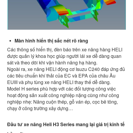
Màn hình hiển thị sắc nét rõ ràng
Các thông số hiển thị, đèn báo trên xe nâng hàng HELI
được quản lý khoa học giúp người lái xe dễ dàng quan
sát và theo dõi khi vận hành nâng hạ hàng.
Ngoài ra, xe nâng HELI động cơ Isuzu C240 đáp ứng đủ
các tiêu chuẩn khí thải của EC và EPA của châu Âu
EUIII và phụ tùng xe nâng HELI thay thế dễ dàng.
Model H series phù hợp với các đối tượng công việc
hoạt động sản xuất công nghiệp nặng cũng như công
nghiệp nhẹ: Nâng cuộn thép, gỗ ván ép, cọc bê tông,
chạy ở công trường xây dựng…
Đầu tư xe nâng Heli H3 Series mang lại giá trị kinh tế