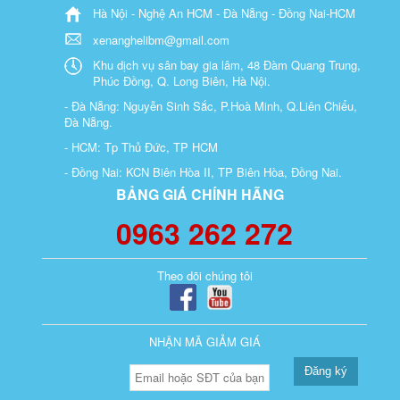
Hà Nội - Nghệ An HCM - Đà Nẵng - Đồng Nai-HCM
xenanghelibm@gmail.com
Khu dịch vụ sân bay gia lâm, 48 Đàm Quang Trung,
Phúc Đồng, Q. Long Biên, Hà Nội.
- Đà Nẵng: Nguyễn Sinh Sắc, P.Hoà Minh, Q.Liên Chiểu,
Đà Nẵng.
- HCM: Tp Thủ Đức, TP HCM
- Đồng Nai: KCN Biên Hòa II, TP Biên Hòa, Đồng Nai.
BẢNG GIÁ CHÍNH HÃNG
0963 262 272
Theo dõi chúng tôi
NHẬN MÃ GIẢM GIÁ
Đăng ký