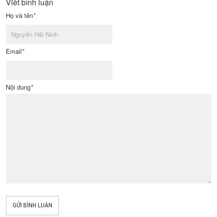
Viết bình luận
Họ và tên
*
Email
*
Nội dung
*
GỬI BÌNH LUẬN