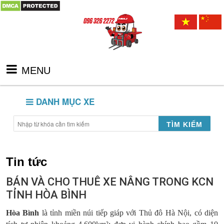
MENU
DANH MỤC XE
TÌM KIẾM
Tin tức
BÁN VÀ CHO THUÊ XE NÂNG TRONG KCN
TỈNH HÒA BÌNH
Hòa Bình
là tỉnh miền núi tiếp giáp với Thủ đô Hà Nội, có diện