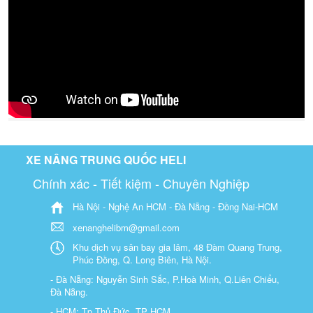
XE NÂNG TRUNG QUỐC HELI
Chính xác - Tiết kiệm - Chuyên Nghiệp
Hà Nội - Nghệ An HCM - Đà Nẵng - Đồng Nai-HCM
xenanghelibm@gmail.com
Khu dịch vụ sân bay gia lâm, 48 Đàm Quang Trung,
Phúc Đồng, Q. Long Biên, Hà Nội.
- Đà Nẵng: Nguyễn Sinh Sắc, P.Hoà Minh, Q.Liên Chiểu,
Đà Nẵng.
- HCM: Tp Thủ Đức, TP HCM