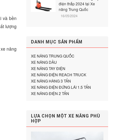
điện thấp 2024 tại Xe
nâng Trung Quốc
16/05/2024
i và bền
hất lượng
DANH MỤC SẢN PHẨM
 xe nâng
XE NÂNG TRUNG QUỐC
XE NÂNG DẦU
XE NÂNG TAY ĐIỆN
XE NÂNG ĐIỆN REACH TRUCK
XE NÂNG HÀNG 3 TẤN
XE NÂNG ĐIỆN ĐỨNG LÁI 1.5 TẤN
XE NÂNG ĐIỆN 2 TẤN
LỰA CHỌN MỘT XE NÂNG PHÙ
HỢP