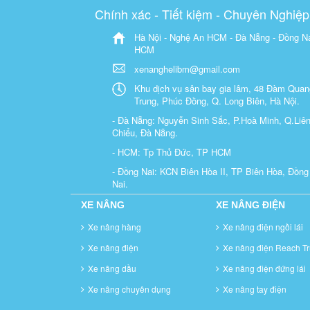
Chính xác - Tiết kiệm - Chuyên Nghiệp
Hà Nội - Nghệ An HCM - Đà Nẵng - Đồng Na
HCM
xenanghelibm@gmail.com
Khu dịch vụ sân bay gia lâm, 48 Đàm Quan
Trung, Phúc Đồng, Q. Long Biên, Hà Nội.
- Đà Nẵng: Nguyễn Sinh Sắc, P.Hoà Minh, Q.Liê
Chiểu, Đà Nẵng.
- HCM: Tp Thủ Đức, TP HCM
- Đồng Nai: KCN Biên Hòa II, TP Biên Hòa, Đồng
Nai.
XE NÂNG
XE NÂNG ĐIỆN
Xe nâng hàng
Xe nâng điện ngồi lái
Xe nâng điện
Xe nâng điện Reach Tr
Xe nâng dầu
Xe nâng điện đứng lái
Xe nâng chuyên dụng
Xe nâng tay điện