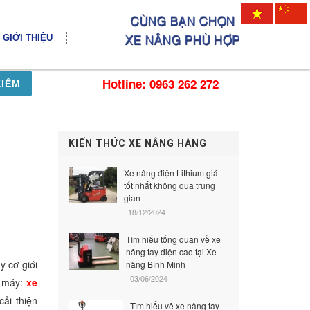
GIỚI THIỆU
Hotline: 0963 262 272
KIẾM
KIẾN THỨC XE NÂNG HÀNG
Xe nâng điện Lithium giá
tốt nhất không qua trung
gian
18/12/2024
Tìm hiểu tổng quan về xe
nâng tay điện cao tại Xe
y cơ giới
nâng Bình Minh
03/06/2024
à máy:
xe
cải thiện
Tìm hiểu về xe nâng tay