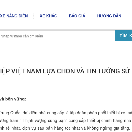
XE NÂNG ĐIỆN
XE KHÁC
BÁO GIÁ
HƯỚNG DẪN
TÌM 
ỆP VIỆT NAM LỰA CHỌN VÀ TIN TƯỞNG SỬ
 và bền vững:
rung Quốc, đại diện nhà cung cấp là tập đoàn phân phối thiết bị xe má
ương trâm " Thịnh vượng cùng bạn" cung cấp thiết bị chính hãng nh
hành rẻ nhất, dịch vụ sau bán hàng tốt nhất và không ngừng gia tăng, 