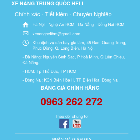
XE NÂNG TRUNG QUỐC HELI
Chính xác - Tiết kiệm - Chuyên Nghiệp
Hà Nội - Nghệ An HCM - Đà Nẵng - Đồng Nai-HCM
xenanghelibm@gmail.com
Khu dịch vụ sân bay gia lâm, 48 Đàm Quang Trung,
Phúc Đồng, Q. Long Biên, Hà Nội.
- Đà Nẵng: Nguyễn Sinh Sắc, P.Hoà Minh, Q.Liên Chiểu,
Đà Nẵng.
- HCM: Tp Thủ Đức, TP HCM
- Đồng Nai: KCN Biên Hòa II, TP Biên Hòa, Đồng Nai.
BẢNG GIÁ CHÍNH HÃNG
0963 262 272
Theo dõi chúng tôi
NHẬN MÃ GIẢM GIÁ