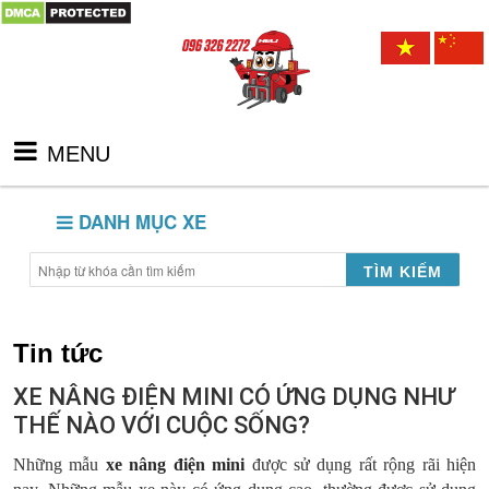
MENU
DANH MỤC XE
TÌM KIẾM
Tin tức
XE NÂNG ĐIỆN MINI CÓ ỨNG DỤNG NHƯ
THẾ NÀO VỚI CUỘC SỐNG?
Những mẫu
xe nâng điện mini
được sử dụng rất rộng rãi hiện