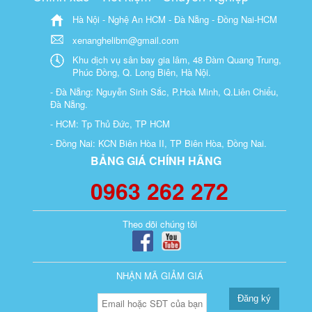
Hà Nội - Nghệ An HCM - Đà Nẵng - Đồng Nai-HCM
xenanghelibm@gmail.com
Khu dịch vụ sân bay gia lâm, 48 Đàm Quang Trung,
Phúc Đồng, Q. Long Biên, Hà Nội.
- Đà Nẵng: Nguyễn Sinh Sắc, P.Hoà Minh, Q.Liên Chiểu,
Đà Nẵng.
- HCM: Tp Thủ Đức, TP HCM
- Đồng Nai: KCN Biên Hòa II, TP Biên Hòa, Đồng Nai.
BẢNG GIÁ CHÍNH HÃNG
0963 262 272
Theo dõi chúng tôi
NHẬN MÃ GIẢM GIÁ
Đăng ký