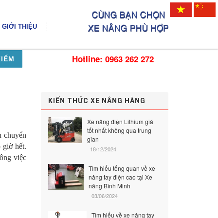
GIỚI THIỆU
Hotline: 0963 262 272
KIẾM
KIẾN THỨC XE NÂNG HÀNG
Xe nâng điện Lithium giá
tốt nhất không qua trung
ận chuyển
gian
 giờ hết.
18/12/2024
công việc
Tìm hiểu tổng quan về xe
nâng tay điện cao tại Xe
nâng Bình Minh
03/06/2024
Tìm hiểu về xe nâng tay