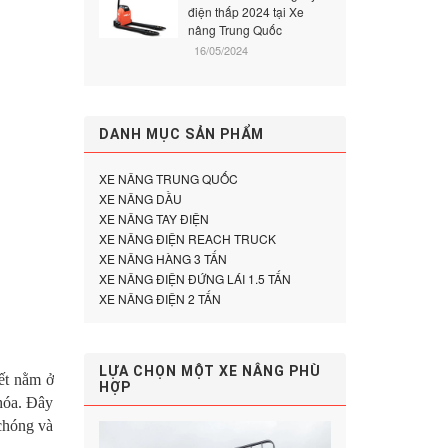
điện thấp 2024 tại Xe
nâng Trung Quốc
16/05/2024
DANH MỤC SẢN PHẨM
XE NÂNG TRUNG QUỐC
XE NÂNG DẦU
XE NÂNG TAY ĐIỆN
XE NÂNG ĐIỆN REACH TRUCK
XE NÂNG HÀNG 3 TẤN
XE NÂNG ĐIỆN ĐỨNG LÁI 1.5 TẤN
XE NÂNG ĐIỆN 2 TẤN
LỰA CHỌN MỘT XE NÂNG PHÙ
ết nằm ở
HỢP
 hóa. Đây
 chóng và