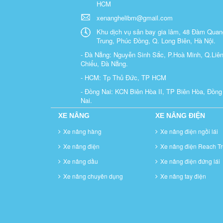
HCM
xenanghelibm@gmail.com
Khu dịch vụ sân bay gia lâm, 48 Đàm Quan
Trung, Phúc Đồng, Q. Long Biên, Hà Nội.
- Đà Nẵng: Nguyễn Sinh Sắc, P.Hoà Minh, Q.Liê
Chiểu, Đà Nẵng.
- HCM: Tp Thủ Đức, TP HCM
- Đồng Nai: KCN Biên Hòa II, TP Biên Hòa, Đồng
Nai.
XE NÂNG
XE NÂNG ĐIỆN
Xe nâng hàng
Xe nâng điện ngồi lái
Xe nâng điện
Xe nâng điện Reach Tr
Xe nâng dầu
Xe nâng điện đứng lái
Xe nâng chuyên dụng
Xe nâng tay điện