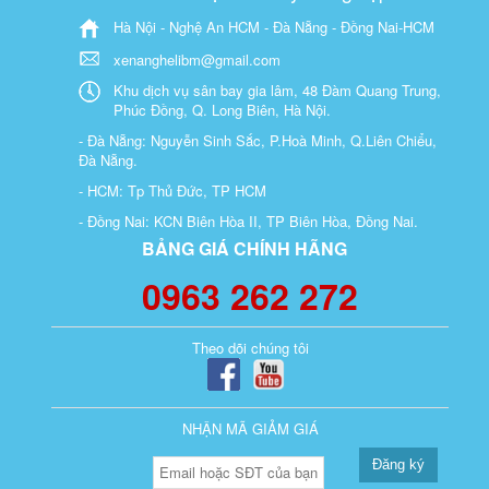
Hà Nội - Nghệ An HCM - Đà Nẵng - Đồng Nai-HCM
xenanghelibm@gmail.com
Khu dịch vụ sân bay gia lâm, 48 Đàm Quang Trung,
Phúc Đồng, Q. Long Biên, Hà Nội.
- Đà Nẵng: Nguyễn Sinh Sắc, P.Hoà Minh, Q.Liên Chiểu,
Đà Nẵng.
- HCM: Tp Thủ Đức, TP HCM
- Đồng Nai: KCN Biên Hòa II, TP Biên Hòa, Đồng Nai.
BẢNG GIÁ CHÍNH HÃNG
0963 262 272
Theo dõi chúng tôi
NHẬN MÃ GIẢM GIÁ
Đăng ký