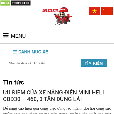
MENU
DANH MỤC XE
TÌM KIẾM
Tin tức
ƯU ĐIỂM CỦA XE NÂNG ĐIỆN MINI HELI
CBD30 – 460, 3 TẤN ĐỨNG LÁI
Để nâng cao hiệu quả công việc ở một số ngành đòi hỏi công sức