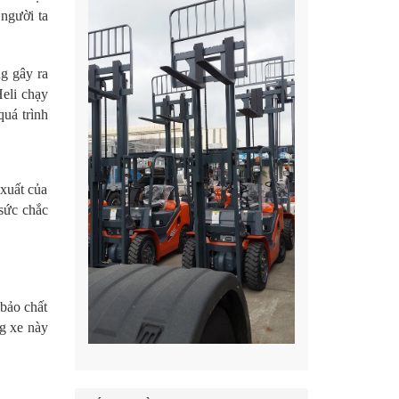
 người ta
g gây ra
Heli chạy
quá trình
 xuất của
 sức chắc
 bảo chất
ng xe này