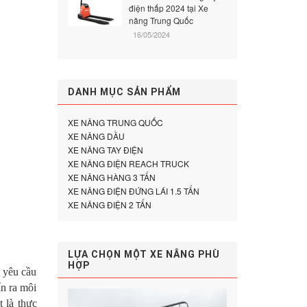
điện thấp 2024 tại Xe
nâng Trung Quốc
16/05/2024
DANH MỤC SẢN PHẨM
XE NÂNG TRUNG QUỐC
XE NÂNG DẦU
XE NÂNG TAY ĐIỆN
XE NÂNG ĐIỆN REACH TRUCK
XE NÂNG HÀNG 3 TẤN
XE NÂNG ĐIỆN ĐỨNG LÁI 1.5 TẤN
XE NÂNG ĐIỆN 2 TẤN
LỰA CHỌN MỘT XE NÂNG PHÙ
HỢP
 yêu cầu
ẩn ra môi
 là thực