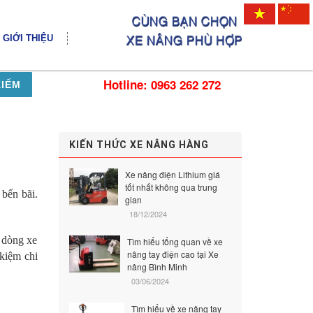
GIỚI THIỆU
Hotline: 0963 262 272
KIẾM
KIẾN THỨC XE NÂNG HÀNG
Xe nâng điện Lithium giá
tốt nhất không qua trung
 bến bãi.
gian
18/12/2024
 dòng xe
Tìm hiểu tổng quan về xe
nâng tay điện cao tại Xe
 kiệm chi
nâng Bình Minh
03/06/2024
Tìm hiểu về xe nâng tay