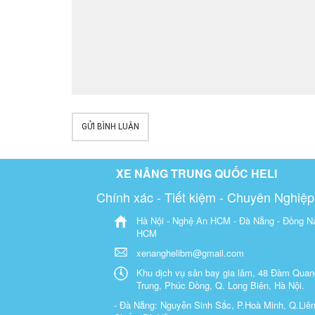
GỬI BÌNH LUẬN
XE NÂNG TRUNG QUỐC HELI
Chính xác - Tiết kiệm - Chuyên Nghiệp
Hà Nội - Nghệ An HCM - Đà Nẵng - Đồng Na
HCM
xenanghelibm@gmail.com
Khu dịch vụ sân bay gia lâm, 48 Đàm Quan
Trung, Phúc Đồng, Q. Long Biên, Hà Nội.
- Đà Nẵng: Nguyễn Sinh Sắc, P.Hoà Minh, Q.Liê