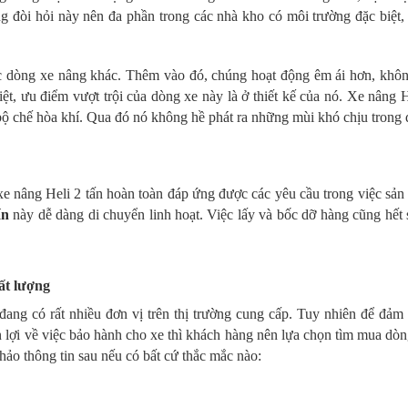
g đòi hỏi này nên đa phần trong các nhà kho có môi trường đặc biệt,
c dòng xe nâng khác. Thêm vào đó, chúng hoạt động êm ái hơn, khôn
ệt, ưu điểm vượt trội của dòng xe này là ở thiết kế của nó. Xe nâng 
bộ chế hòa khí. Qua đó nó không hề phát ra những mùi khó chịu trong 
xe nâng Heli 2 tấn hoàn toàn đáp ứng được các yêu cầu trong việc sản
ấn
này dễ dàng di chuyển linh hoạt. Việc lấy và bốc dỡ hàng cũng hết
ất lượng
đang có rất nhiều đơn vị trên thị trường cung cấp. Tuy nhiên để đảm
 lợi về việc bảo hành cho xe thì khách hàng nên lựa chọn tìm mua dò
khảo thông tin sau nếu có bất cứ thắc mắc nào: