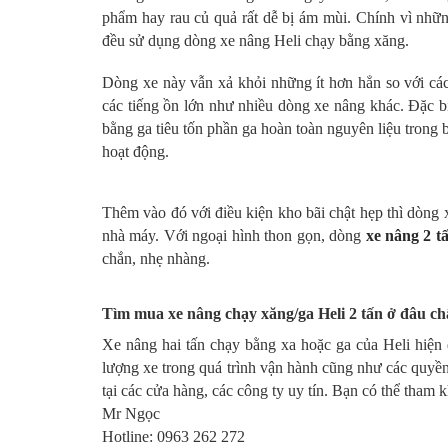
phẩm hay rau củ quả rất dễ bị ám mùi. Chính vì nhữn
đều sử dụng dòng xe nâng Heli chạy bằng xăng.
Dòng xe này vẫn xả khỏi những ít hơn hẳn so với cá
các tiếng ồn lớn như nhiều dòng xe nâng khác. Đặc bi
bằng ga tiêu tốn phần ga hoàn toàn nguyên liệu trong 
hoạt động.
Thêm vào đó với điều kiện kho bãi chật hẹp thì dòng 
nhà máy. Với ngoại hình thon gọn, dòng
xe nâng 2 t
chắn, nhẹ nhàng.
Tìm mua xe nâng chạy xăng/ga Heli 2 tấn ở đâu ch
Xe nâng hai tấn chạy bằng xa hoặc ga của Heli hiện 
lượng xe trong quá trình vận hành cũng như các quyền
tại các cửa hàng, các công ty uy tín. Bạn có thể tham 
Mr Ngọc
Hotline: 0963 262 272