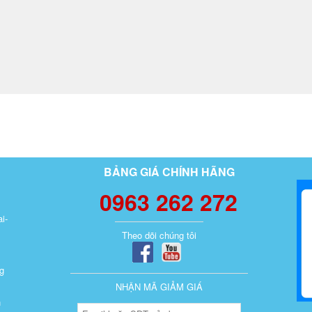
BẢNG GIÁ CHÍNH HÃNG
0963 262 272
i-
Theo dõi chúng tôi
g
NHẬN MÃ GIẢM GIÁ
n