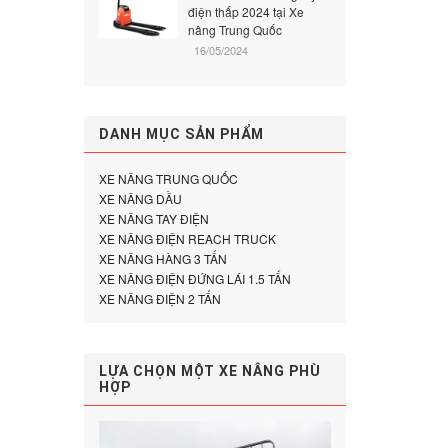
điện thấp 2024 tại Xe
nâng Trung Quốc
16/05/2024
DANH MỤC SẢN PHẨM
XE NÂNG TRUNG QUỐC
XE NÂNG DẦU
XE NÂNG TAY ĐIỆN
XE NÂNG ĐIỆN REACH TRUCK
XE NÂNG HÀNG 3 TẤN
XE NÂNG ĐIỆN ĐỨNG LÁI 1.5 TẤN
XE NÂNG ĐIỆN 2 TẤN
LỰA CHỌN MỘT XE NÂNG PHÙ
HỢP