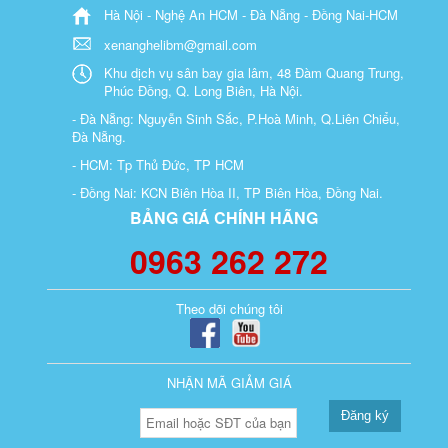
Hà Nội - Nghệ An HCM - Đà Nẵng - Đồng Nai-HCM
xenanghelibm@gmail.com
Khu dịch vụ sân bay gia lâm, 48 Đàm Quang Trung,
Phúc Đồng, Q. Long Biên, Hà Nội.
- Đà Nẵng: Nguyễn Sinh Sắc, P.Hoà Minh, Q.Liên Chiểu,
Đà Nẵng.
- HCM: Tp Thủ Đức, TP HCM
- Đồng Nai: KCN Biên Hòa II, TP Biên Hòa, Đồng Nai.
BẢNG GIÁ CHÍNH HÃNG
0963 262 272
Theo dõi chúng tôi
NHẬN MÃ GIẢM GIÁ
Đăng ký