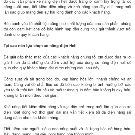
đó các sản phẩm xe nâng điện heli được trang bị cánh tay trọng tải có
công suất cao, tiết kiệm điện năng và khả năng sạc đầy chỉ trong một
lần sạc giúp mang đến sự hài lòng dành cho các khách hàng.
Bên cạnh yếu tố chất liệu cũng như chất lượng của các sản phẩm chúng
tôi còn cam kết chế độ bảo hành hấp dẫn cũng như gái thành vượt trội
dành cho quý khách hàng.
Tại sao nên lựa chọn xe nâng điện Heli
Để giải đáp thắc mắc của các khách hàng chúng tôi xin được đưa ra lời
giải thích đó là những ưu điểm vượt trội của dòng xe nâng điện heli sẽ
giúp cho quý khách hàng đạt được những điều sau đây:
Công suất và tải trọng bốc dỡ, xếp hàng hóa lớn, nhanh chóng và an
toàn. Cùng với đó chất liệu có độ bền cao không bị ảnh hưởng bởi các
yếu tố từ thời tiết, khí hậu và môi trường giúp đảm bảo không bị oxy hóa,
không bị ăn mòn theo thời gian.
Khả năng tiết kiệm điện năng và sạc đầy chỉ trong một lần giúp cho xe
điện hoạt động với thời gian dài mà vẫn tiết kiệm tối đa điện năng sử
dụng dành cho các khách hàng.
Tiết kiệm sức người, nâng cao công suất và tải trọng bốc dỡ hàng hóa.
Xây dựng mạng lưới điều phối hàng hóa thông minh.