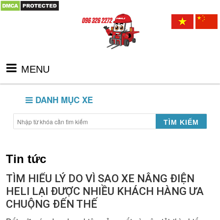
MENU
DANH MỤC XE
TÌM KIẾM
Tin tức
TÌM HIỂU LÝ DO VÌ SAO XE NÂNG ĐIỆN
HELI LẠI ĐƯỢC NHIỀU KHÁCH HÀNG ƯA
CHUỘNG ĐẾN THẾ