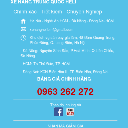
XE NÂNG TRUNG QUỐC HELI
Chính xác - Tiết kiệm - Chuyên Nghiệp
Hà Nội - Nghệ An HCM - Đà Nẵng - Đồng Nai-HCM
xenanghelibm@gmail.com
Khu dịch vụ sân bay gia lâm, 48 Đàm Quang Trung,
Phúc Đồng, Q. Long Biên, Hà Nội.
- Đà Nẵng: Nguyễn Sinh Sắc, P.Hoà Minh, Q.Liên Chiểu,
Đà Nẵng.
- HCM: Tp Thủ Đức, TP HCM
- Đồng Nai: KCN Biên Hòa II, TP Biên Hòa, Đồng Nai.
BẢNG GIÁ CHÍNH HÃNG
0963 262 272
Theo dõi chúng tôi
NHẬN MÃ GIẢM GIÁ