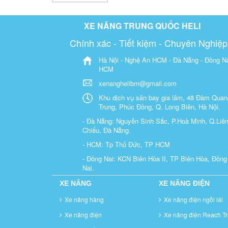
XE NÂNG TRUNG QUỐC HELI
Chính xác - Tiết kiệm - Chuyên Nghiệp
Hà Nội - Nghệ An HCM - Đà Nẵng - Đồng Na
HCM
xenanghelibm@gmail.com
Khu dịch vụ sân bay gia lâm, 48 Đàm Quan
Trung, Phúc Đồng, Q. Long Biên, Hà Nội.
- Đà Nẵng: Nguyễn Sinh Sắc, P.Hoà Minh, Q.Liê
Chiểu, Đà Nẵng.
- HCM: Tp Thủ Đức, TP HCM
- Đồng Nai: KCN Biên Hòa II, TP Biên Hòa, Đồng
Nai.
XE NÂNG
XE NÂNG ĐIỆN
Xe nâng hàng
Xe nâng điện ngồi lái
Xe nâng điện
Xe nâng điện Reach Tr