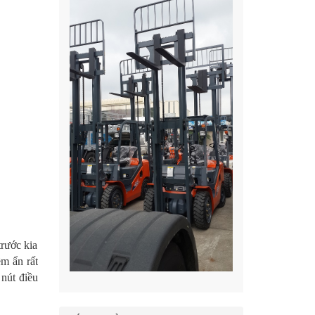
trước kia
ềm ẩn rất
nút điều