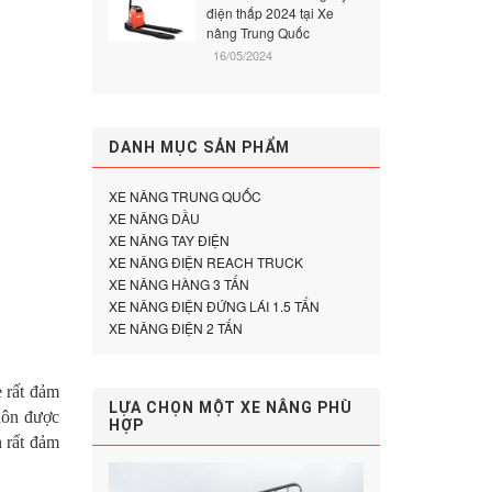
điện thấp 2024 tại Xe
nâng Trung Quốc
16/05/2024
DANH MỤC SẢN PHẨM
XE NÂNG TRUNG QUỐC
XE NÂNG DẦU
XE NÂNG TAY ĐIỆN
XE NÂNG ĐIỆN REACH TRUCK
XE NÂNG HÀNG 3 TẤN
XE NÂNG ĐIỆN ĐỨNG LÁI 1.5 TẤN
XE NÂNG ĐIỆN 2 TẤN
e rất đảm
LỰA CHỌN MỘT XE NÂNG PHÙ
uôn được
HỢP
n rất đảm