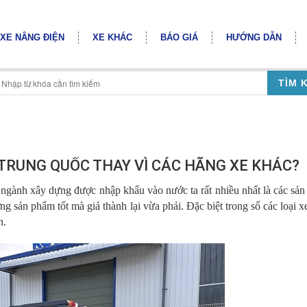
XE NÂNG ĐIỆN
XE KHÁC
BÁO GIÁ
HƯỚNG DẪN
TÌM 
 TRUNG QUỐC THAY VÌ CÁC HÃNG XE KHÁC?
g ngành xây dựng được nhập khẩu vào nước ta rất nhiều nhất là các sả
g sản phẩm tốt mà giá thành lại vừa phải. Đặc biệt trong số các loại x
n.