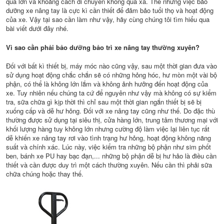
quá lớn và khoảng cách di chuyển không quá xa. Thế nhưng việc bảo
dưỡng xe nâng tay là cực kì cần thiết để đảm bảo tuổi thọ và hoạt động
của xe. Vậy tại sao cần làm như vậy, hãy cùng chúng tôi tìm hiểu qua
bài viết dưới đây nhé.
Vì sao cần phải bảo dưỡng bảo trì xe nâng tay thường xuyên?
Đối với bất kì thiết bị, máy móc nào cũng vậy, sau một thời gian đưa vào
sử dụng hoạt động chắc chắn sẽ có những hỏng hóc, hư mòn một vài bộ
phận, có thể là không lớn lắm và không ảnh hưởng đến hoạt động của
xe. Tuy nhiên nếu chúng ta cứ để nguyên như vậy mà không có sự kiểm
tra, sữa chữa gì kịp thời thì chỉ sau một thời gian ngắn thiết bị sẽ bị
xuống cấp và dễ hư hỏng. Đối với xe nâng tay cũng như thế. Do đặc thù
thường được sử dụng tại siêu thị, cửa hàng lớn, trung tâm thương mại với
khối lượng hàng tuy không lớn nhưng cường độ làm việc lại liên tục rất
dễ khiến xe nâng tay rơi vào tình trạng hư hỏng, hoạt động không năng
suất và chính xác. Lúc này, việc kiểm tra những bộ phận như sim phốt
ben, bánh xe PU hay bạc đạn,... những bộ phận dễ bị hư hảo là điều cần
thiết và cần được duy trì một cách thường xuyên. Nếu cần thì phải sữa
chữa chúng hoặc thay thế.