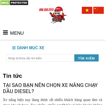
MENU
DANH MỤC XE
TÌM KIẾM
Tin tức
TẠI SAO BẠN NÊN CHỌN XE NÂNG CHẠY
DẦU DIESEL?
Xe nâng hiện nay đang được rất nhiều khách hàng quan tâm và