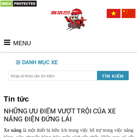
MENU
DANH MỤC XE
TÌM KIẾM
Tin tức
NHỮNG ƯU ĐIỂM VƯỢT TRỘI CỦA XE
NÂNG ĐIỆN ĐỨNG LÁI
Xe nâng
là một thiết bị hữu ích trong việc hỗ trợ trong việc nâng