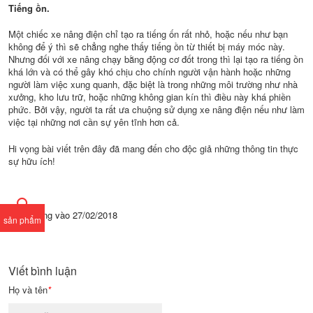
Tiếng ồn.
Một chiếc xe nâng điện chỉ tạo ra tiếng ốn rất nhỏ, hoặc nếu như bạn
không để ý thì sẽ chẳng nghe thấy tiếng ồn từ thiết bị máy móc này.
Nhưng đối với xe nâng chạy bằng động cơ đốt trong thì lại tạo ra tiếng ồn
khá lớn và có thể gây khó chịu cho chính người vận hành hoặc những
người làm việc xung quanh, đặc biệt là trong những môi trường như nhà
xưởng, kho lưu trữ, hoặc những không gian kín thì điều này khá phiền
phức. Bởi vậy, người ta rất ưa chuộng sử dụng xe nâng điện nếu như làm
việc tại những nơi cần sự yên tĩnh hơn cả.
Hi vọng bài viết trên đây đã mang đến cho độc giả những thông tin thực
sự hữu ích!
Được đăng vào
27/02/2018
sản phẩm
Viết bình luận
Họ và tên
*