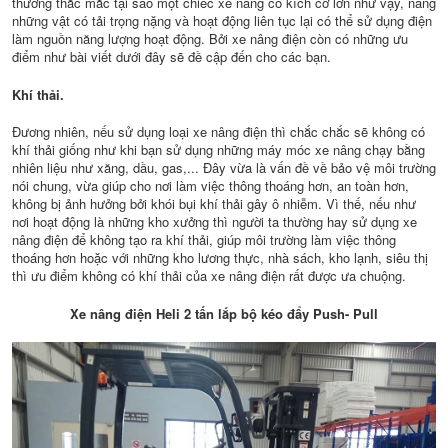
thường thắc mắc tại sao một chiếc xe nâng có kích cỡ lớn như vậy, nâng
những vật có tải trọng nặng và hoạt động liên tục lại có thể sử dụng điện
làm nguồn năng lượng hoạt động. Bởi xe nâng điện còn có những ưu
điểm như bài viết dưới đây sẽ đề cập đến cho các bạn.
Khí thải.
Đương nhiên, nếu sử dụng loại xe nâng điện thì chắc chắc sẽ không có
khí thải giống như khi bạn sử dụng những máy móc xe nâng chạy bằng
nhiên liệu như xăng, dầu, gas,... Đây vừa là vấn đề về bảo vệ môi trường
nói chung, vừa giúp cho nơi làm việc thông thoáng hơn, an toàn hơn,
không bị ảnh hưởng bởi khói bụi khí thải gây ô nhiễm. Vì thế, nếu như
nơi hoạt động là những kho xưởng thì người ta thường hay sử dụng xe
nâng điện để không tạo ra khí thải, giúp môi trường làm việc thông
thoáng hơn hoặc với những kho lương thực, nhà sách, kho lạnh, siêu thị
thì ưu điểm không có khí thải của xe nâng điện rất được ưa chuộng.
Xe nâng điện Heli 2 tấn lắp bộ kéo đẩy Push- Pull