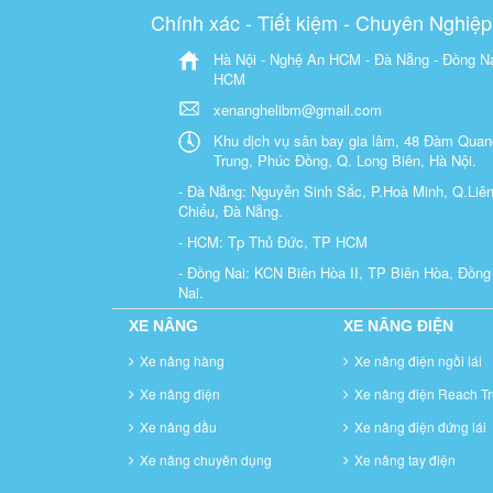
Chính xác - Tiết kiệm - Chuyên Nghiệp
Hà Nội - Nghệ An HCM - Đà Nẵng - Đồng Na
HCM
xenanghelibm@gmail.com
Khu dịch vụ sân bay gia lâm, 48 Đàm Quan
Trung, Phúc Đồng, Q. Long Biên, Hà Nội.
- Đà Nẵng: Nguyễn Sinh Sắc, P.Hoà Minh, Q.Liê
Chiểu, Đà Nẵng.
- HCM: Tp Thủ Đức, TP HCM
- Đồng Nai: KCN Biên Hòa II, TP Biên Hòa, Đồng
Nai.
XE NÂNG
XE NÂNG ĐIỆN
Xe nâng hàng
Xe nâng điện ngồi lái
Xe nâng điện
Xe nâng điện Reach Tr
Xe nâng dầu
Xe nâng điện đứng lái
Xe nâng chuyên dụng
Xe nâng tay điện