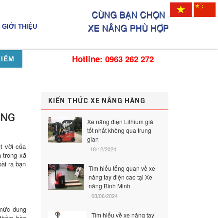
GIỚI THIỆU
Hotline: 0963 262 272
KIẾM
KIẾN THỨC XE NÂNG HÀNG
UNG
Xe nâng điện Lithium giá
tốt nhất không qua trung
gian
t vời của
18/12/2024
 trong xã
ài ra bạn
Tìm hiểu tổng quan về xe
nâng tay điện cao tại Xe
nâng Bình Minh
03/06/2024
a mức dung
Tìm hiểu về xe nâng tay
 thêm bào