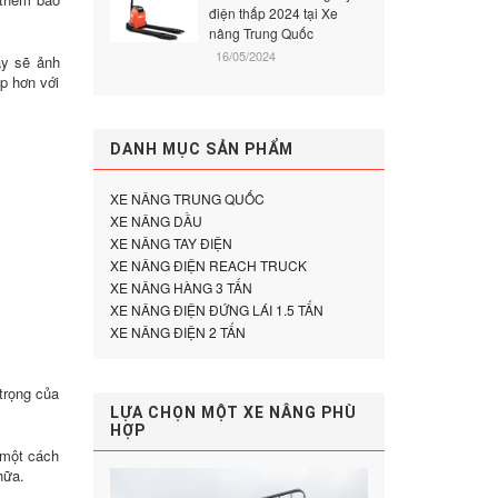
điện thấp 2024 tại Xe
nâng Trung Quốc
16/05/2024
ày sẽ ảnh
p hơn với
DANH MỤC SẢN PHẨM
XE NÂNG TRUNG QUỐC
XE NÂNG DẦU
XE NÂNG TAY ĐIỆN
XE NÂNG ĐIỆN REACH TRUCK
XE NÂNG HÀNG 3 TẤN
XE NÂNG ĐIỆN ĐỨNG LÁI 1.5 TẤN
XE NÂNG ĐIỆN 2 TẤN
trọng của
LỰA CHỌN MỘT XE NÂNG PHÙ
HỢP
 một cách
hữa.