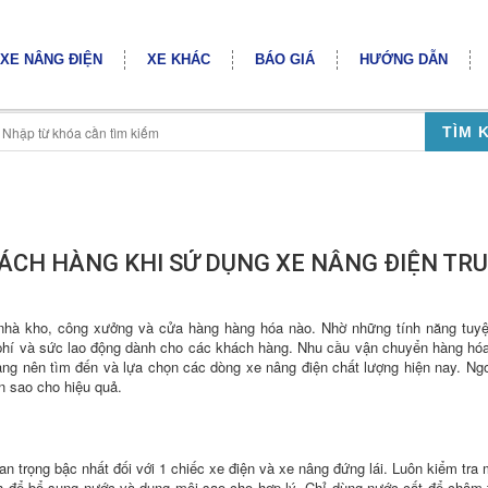
XE NÂNG ĐIỆN
XE KHÁC
BÁO GIÁ
HƯỚNG DẪN
TÌM 
ÁCH HÀNG KHI SỬ DỤNG XE NÂNG ĐIỆN TR
cứ nhà kho, công xưởng và cửa hàng hàng hóa nào. Nhờ những tính năng tuyệ
i phí và sức lao động dành cho các khách hàng. Nhu cầu vận chuyển hàng hóa
àng nên tìm đến và lựa chọn các dòng xe nâng điện chất lượng hiện nay. Ngo
n sao cho hiệu quả.
an trọng bậc nhất đối với 1 chiếc xe điện và xe nâng đứng lái. Luôn kiểm tr
ình để bổ sung nước và dung môi sao cho hợp lý. Chỉ dùng nước cất để châm