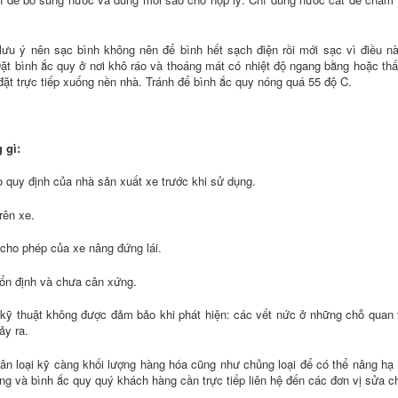
lưu ý nên sạc bình không nên để bình hết sạch điện rồi mới sạc vì điều n
ặt bình ắc quy ở nơi khô ráo và thoáng mát có nhiệt độ ngang bằng hoặc thấ
 đặt trực tiếp xuống nền nhà. Tránh để bình ắc quy nóng quá 55 độ C.
 gì:
 quy định của nhà sản xuất xe trước khi sử dụng.
rên xe.
 cho phép của xe nâng đứng lái.
ổn định và chưa cân xứng.
ng kỹ thuật không được đảm bảo khi phát hiện: các vết nức ở những chỗ quan 
ảy ra.
ân loại kỹ càng khối lượng hàng hóa cũng như chủng loại để có thể nâng hạ
trọng và bình ắc quy quý khách hàng cần trực tiếp liên hệ đến các đơn vị sửa c