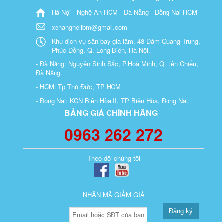
Hà Nội - Nghệ An HCM - Đà Nẵng - Đồng Nai-HCM
xenanghelibm@gmail.com
Khu dịch vụ sân bay gia lâm, 48 Đàm Quang Trung,
Phúc Đồng, Q. Long Biên, Hà Nội.
- Đà Nẵng: Nguyễn Sinh Sắc, P.Hoà Minh, Q.Liên Chiểu,
Đà Nẵng.
- HCM: Tp Thủ Đức, TP HCM
- Đồng Nai: KCN Biên Hòa II, TP Biên Hòa, Đồng Nai.
BẢNG GIÁ CHÍNH HÃNG
0963 262 272
Theo dõi chúng tôi
NHẬN MÃ GIẢM GIÁ
Đăng ký