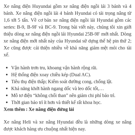
Xe nâng điện Huyundai gồm xe nâng điện ngồi lái 3 bánh và 4
bánh. Xe nâng điện ngồi lái 4 bánh Hyundai có tải trọng nâng từ
1,6 tới 5 tấn. Về cơ bản xe nâng điện ngồi lái Hyundai gồm các
series: B-9, B-9F và BC-9. Trong bài viết này, chúng tôi xin giới
thiệu dòng xe nâng điện ngồi lái Hyundai 25B-9F mới nhất. Dòng
xe nâng điện mới nhất này của Hyundai sử dựng thế hệ pin thứ 2;
Xe cũng được cải thiện nhiều về khả năng giảm mệt mỏi cho tài
xế.
Vận hành trơn tru, khoang vận hành rộng rãi.
Hệ thống điện xoay chiều kép (Dual AC).
Tiêu thụ điện thấp; Kiểm soát đường cong, chống lật.
Khả năng khởi hành ngang dốc và leo dốc tốt,…
Mô tơ điện “không chổi than” nên giảm chi phí bảo trì.
Thời gian bảo trì ít hơn và thiết kế rất khoa học.
Xem thêm :
Xe nâng điện đứng lái
Xe nâng Heli và xe nâng Hyundai đều là những dòng xe nâng
được khách hàng ưu chuộng nhất hiện nay.