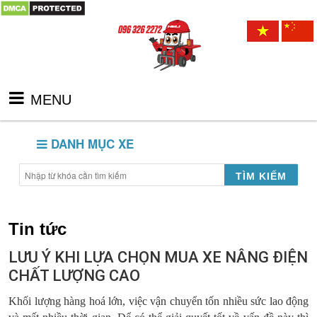
MENU
DANH MỤC XE
TÌM KIẾM
Tin tức
LƯU Ý KHI LỰA CHỌN MUA XE NÂNG ĐIỆN
CHẤT LƯỢNG CAO
Khối lượng hàng hoá lớn, việc vận chuyển tốn nhiều sức lao động