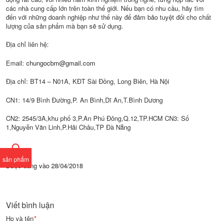
các nhà cung cấp lớn trên toàn thế giới. Nếu bạn có nhu cầu, hãy tìm
đến với những doanh nghiệp như thế này để đảm bảo tuyệt đối cho chất
lượng của sản phẩm mà bạn sẽ sử dụng.
Địa chỉ liên hệ:
Email:
chungocbm@gmail.com
Địa chỉ: BT14 – N01A, KĐT Sài Đồng, Long Biên, Hà Nội
CN1: 14/9 Bình Đường,P. An Bình,Dĩ An,T.Bình Dương
CN2: 2545/3A,khu phố 3,P.An Phú Đông,Q.12,TP.HCM CN3: Số
1,Nguyễn Văn Linh,P.Hải Châu,TP Đà Nẵng
sản phẩm
Được đăng vào
28/04/2018
Viết bình luận
Họ và tên
*