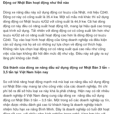
Động cơ Nhật Bản hoạt động như thế nào
Dòng xe nâng dầu này sử dụng động cơ Isuzu của Nhật, mã hiệu C240.
Động cơ này có cống suất là 35.4 kw. Một số mẫu mã khác thì sử dụng
dòng động cơ Nhật Isuzu 4JG2 với công suất là 44,9 kw. Cả hai dòng
động cơ này đều có năng suất hoạt động tốt, mang lại hiệu quả cao trong
quá trình sử dụng. Tất nhiên với dòng động cơ có công suất lớn hơn như
isuzu 4JG2 sẽ có năng suất hoạt động cao hơn là dòng động cơ isuzu
C240. Tùy vào loại hình hoạt động của từng doanh nghiệp và điều kiện
cần sử dụng mà họ sẽ có những sự lựa chọn về động cơ thích hợp.
Không nên lựa chọn loại động cơ có năng suất quá cao nếu như công
việc của bạn không đòi hỏi đến mức độ như vậy. Điều này sẽ gây ra sự
lãng phí không cần thiết.
Giá thành của dòng xe nâng dầu sử dụng động cơ Nhật Bản 3 tấn –
3,5 tấn tại Việt Nam hiện nay
So với khả năng hoạt động mạnh mã mà loại xe nâng dầu sử dụng động
cơ Nhật Bản này mang lại cho công việc của các doanh nghiệp, thì chi
phí bỏ ra để sở hữu loại xe này khá là phải chăng. Hiện nay có rất nhiều
doanh nghiệp ở Việt Nam đang cung cấp dòng xe nâng dầu sử dụng
động cơ Nhật Bản 3 tấn – 3,5 tấn. Một trong số các doanh nghiệp uy tín,
nhận được nhiều đánh giá cao từ khách hàng là doanh nghiệp trách
nhiệm hữu hạn xe nâng Bình Minh. Đây là doanh nghiệp có tuổi đời hoạt
động rất cao, với nhiều năm kinh nghiệm trong nghề, từng hợp tác với